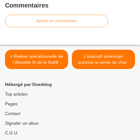
Commentaires
Ajouter un commentaire
< Relève opérationnelle de
L’exécutif américain
l’Alouette III de la flottille
autorise la vente de chars
22S déployée au sein des
lourds à l’Irak >
forces armées aux Antilles
Hébergé par Overblog
Top articles
Pages
Contact
Signaler un abus
C.G.U.