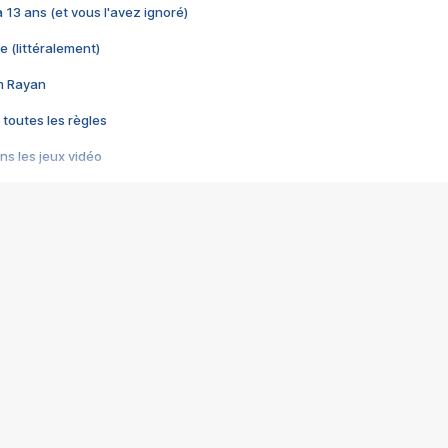
 a 13 ans (et vous l'avez ignoré)
e (littéralement)
im Rayan
 toutes les règles
s les jeux vidéo
us choquant de Rockstar ? - Le scandale BULLY
e plus moche de Steam
du RÊVE tourne au CAUCHEMAR
pendant 8 heures
it… à tort
umiliés par un jeu vidéo
ire - Final Fantasy 8
ti un empire - Age of Empires