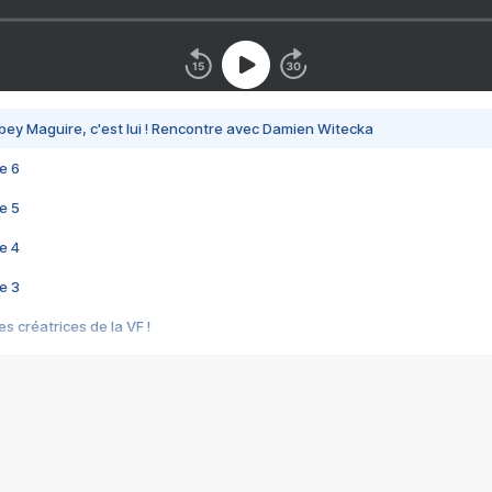
bey Maguire, c'est lui ! Rencontre avec Damien Witecka
e 6
e 5
e 4
e 3
s créatrices de la VF !
e 2
e 1
e Mektoub My Love arrive enfin ! Rencontre avec Shaïn Boumedine et Sal
i : après Toni en famille