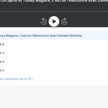
 DiCaprio et Tobey Maguire, c'est lui ! Rencontre avec Dam
bey Maguire, c'est lui ! Rencontre avec Damien Witecka
e 6
e 5
e 4
e 3
s créatrices de la VF !
e 2
e 1
e Mektoub My Love arrive enfin ! Rencontre avec Shaïn Boumedine et Sal