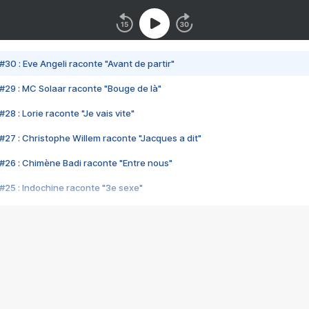
#30 : Eve Angeli raconte "Avant de partir"
#29 : MC Solaar raconte "Bouge de là"
28 : Lorie raconte "Je vais vite"
#27 : Christophe Willem raconte "Jacques a dit"
#26 : Chimène Badi raconte "Entre nous"
#25 : Indochine raconte "3e sexe"
#24 : Zaho raconte "C'est chelou"
#23 : Patrick Bruel raconte "Au café des délices"
#22 : Kyo raconte "Le chemin"
#21 : Nolwenn Leroy raconte "Cassé"