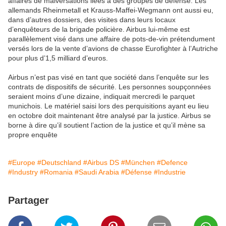
affaires de malversations liées à des groupes de défense. Les
allemands Rheinmetall et Krauss-Maffei-Wegmann ont aussi eu,
dans d’autres dossiers, des visites dans leurs locaux
d’enquêteurs de la brigade policière. Airbus lui-même est
parallèlement visé dans une affaire de pots-de-vin prétendument
versés lors de la vente d’avions de chasse Eurofighter à l’Autriche
pour plus d’1,5 milliard d’euros.
Airbus n’est pas visé en tant que société dans l’enquête sur les
contrats de dispositifs de sécurité. Les personnes soupçonnées
seraient moins d’une dizaine, indiquait mercredi le parquet
munichois. Le matériel saisi lors des perquisitions ayant eu lieu
en octobre doit maintenant être analysé par la justice. Airbus se
borne à dire qu’il soutient l’action de la justice et qu’il mène sa
propre enquête
#Europe
#Deutschland
#Airbus DS
#München
#Defence
#Industry
#Romania
#Saudi Arabia
#Défense
#Industrie
Partager