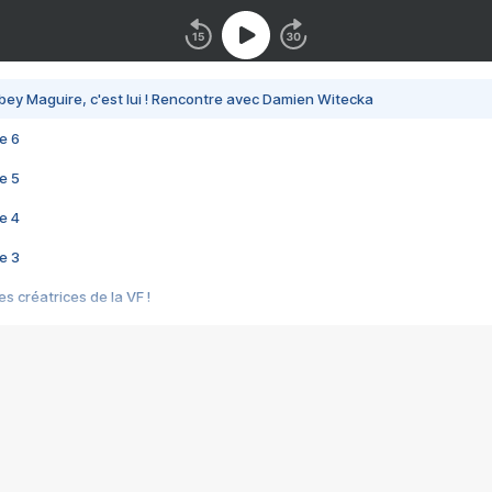
bey Maguire, c'est lui ! Rencontre avec Damien Witecka
e 6
e 5
e 4
e 3
s créatrices de la VF !
e 2
e 1
e Mektoub My Love arrive enfin ! Rencontre avec Shaïn Boumedine et Sal
i : après Toni en famille