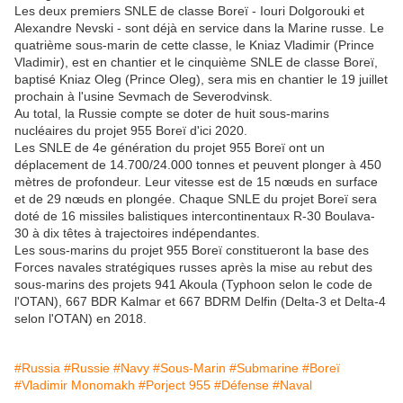
Les deux premiers SNLE de classe Boreï - Iouri Dolgorouki et
Alexandre Nevski - sont déjà en service dans la Marine russe. Le
quatrième sous-marin de cette classe, le Kniaz Vladimir (Prince
Vladimir), est en chantier et le cinquième SNLE de classe Boreï,
baptisé Kniaz Oleg (Prince Oleg), sera mis en chantier le 19 juillet
prochain à l'usine Sevmach de Severodvinsk.
Au total, la Russie compte se doter de huit sous-marins
nucléaires du projet 955 Boreï d'ici 2020.
Les SNLE de 4e génération du projet 955 Boreï ont un
déplacement de 14.700/24.000 tonnes et peuvent plonger à 450
mètres de profondeur. Leur vitesse est de 15 nœuds en surface
et de 29 nœuds en plongée. Chaque SNLE du projet Boreï sera
doté de 16 missiles balistiques intercontinentaux R-30 Boulava-
30 à dix têtes à trajectoires indépendantes.
Les sous-marins du projet 955 Boreï constitueront la base des
Forces navales stratégiques russes après la mise au rebut des
sous-marins des projets 941 Akoula (Typhoon selon le code de
l'OTAN), 667 BDR Kalmar et 667 BDRM Delfin (Delta-3 et Delta-4
selon l'OTAN) en 2018.
#Russia
#Russie
#Navy
#Sous-Marin
#Submarine
#Boreï
#Vladimir Monomakh
#Porject 955
#Défense
#Naval