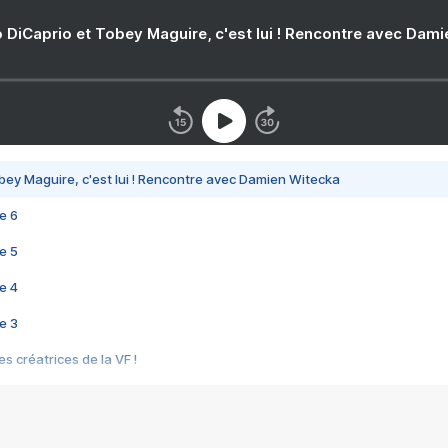
 DiCaprio et Tobey Maguire, c'est lui ! Rencontre avec Dam
bey Maguire, c'est lui ! Rencontre avec Damien Witecka
e 6
e 5
e 4
e 3
s créatrices de la VF !
e 2
e 1