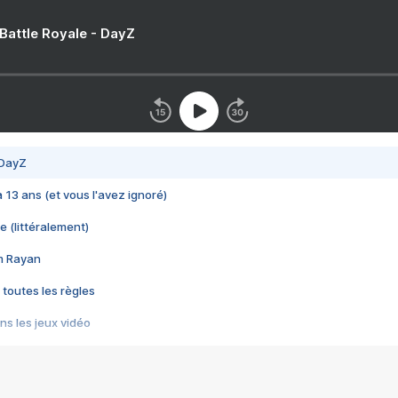
 Battle Royale - DayZ
 DayZ
 a 13 ans (et vous l'avez ignoré)
e (littéralement)
im Rayan
 toutes les règles
s les jeux vidéo
us choquant de Rockstar ? - Le scandale BULLY
e plus moche de Steam