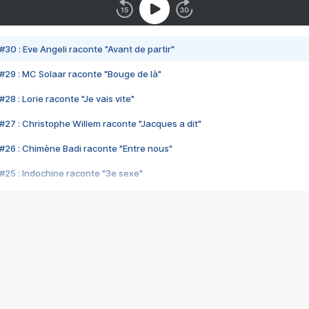
#30 : Eve Angeli raconte "Avant de partir"
#29 : MC Solaar raconte "Bouge de là"
28 : Lorie raconte "Je vais vite"
#27 : Christophe Willem raconte "Jacques a dit"
#26 : Chimène Badi raconte "Entre nous"
#25 : Indochine raconte "3e sexe"
#24 : Zaho raconte "C'est chelou"
#23 : Patrick Bruel raconte "Au café des délices"
#22 : Kyo raconte "Le chemin"
#21 : Nolwenn Leroy raconte "Cassé"
#20 : Patrick Hernandez raconte "Born to be alive"