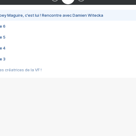
bey Maguire, c'est lui ! Rencontre avec Damien Witecka
e 6
e 5
e 4
e 3
s créatrices de la VF !
e 2
e 1
e Mektoub My Love arrive enfin ! Rencontre avec Shaïn Boumedine et Sal
i : après Toni en famille
elle réalise le bouleversant Dites lui que je l'aime
ais ! Rencontre autour de Vie privée de Rebecca Zlotowski