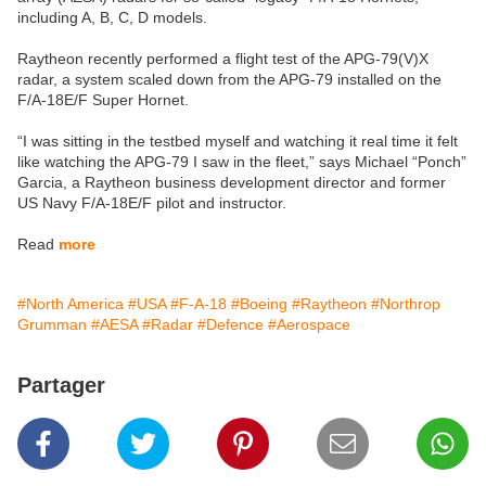
including A, B, C, D models.
Raytheon recently performed a flight test of the APG-79(V)X
radar, a system scaled down from the APG-79 installed on the
F/A-18E/F Super Hornet.
“I was sitting in the testbed myself and watching it real time it felt
like watching the APG-79 I saw in the fleet,” says Michael “Ponch”
Garcia, a Raytheon business development director and former
US Navy F/A-18E/F pilot and instructor.
Read
more
#North America
#USA
#F-A-18
#Boeing
#Raytheon
#Northrop
Grumman
#AESA
#Radar
#Defence
#Aerospace
Partager