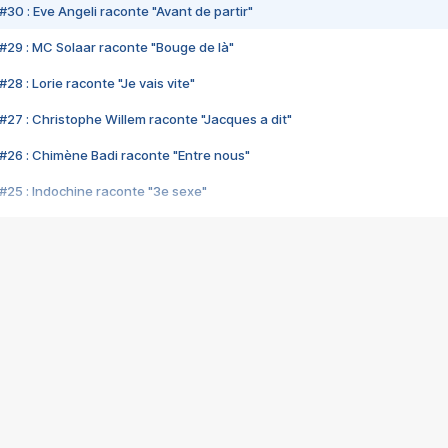
#30 : Eve Angeli raconte "Avant de partir"
#29 : MC Solaar raconte "Bouge de là"
28 : Lorie raconte "Je vais vite"
#27 : Christophe Willem raconte "Jacques a dit"
#26 : Chimène Badi raconte "Entre nous"
#25 : Indochine raconte "3e sexe"
#24 : Zaho raconte "C'est chelou"
#23 : Patrick Bruel raconte "Au café des délices"
#22 : Kyo raconte "Le chemin"
#21 : Nolwenn Leroy raconte "Cassé"
#20 : Patrick Hernandez raconte "Born to be alive"
#19 : Lorie raconte "Près de moi"
#18 : Michael Jones raconte "A nos actes manqués" (avec Jean-Jacque