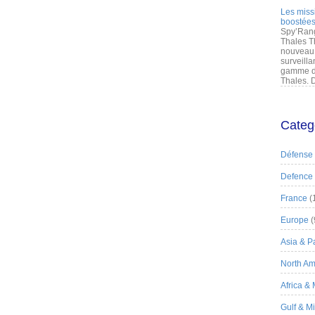
Les miss
boostées
Spy’Rang
Thales T
nouveau 
surveilla
gamme de
Thales. D
Categ
Défense
Defence
France
(
Europe
(
Asia & Pa
North Am
Africa &
Gulf & M