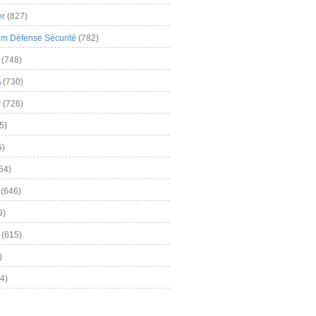
er
(827)
m Défense Sécurité
(782)
(748)
A
(730)
y
(726)
5)
5)
54)
(646)
9)
(615)
)
4)