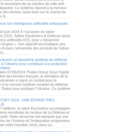
e lancement de sa solution de lutte anti-
kyjacker. Ce système répond à la menace
te des drones, aussi bien sur le champ de
u’à...
nce son intelligence artificielle embarquée
 19 juin 2024 À l’occasion du salon
ry 2024, Safran Electronics & Defense lance
gence artificielle ACE, pour « Advanced
 Engine ». Son objectif est d’intégrer des
s IA dans l’ensemble des produits de Safran
cs...
a fournir un deuxième système de défense
à l’Ukraine pour contribuer à la protection
rritoire
ales 07/06/2024 Thales Group Sous l’égide
ère des Armées français, le ministère de la
ukrainien a signé un contrat pour la
re d’un second système complet de défense
 Thales pour protéger l’Ukraine. Ce système
ORY 2024 : UNE ÉDITION TRÈS
UE
7 éditions, le salon Eurosatory accompagne
tions mondiales du secteur de la Défense et
curité. Notre décennie est marquée par une
ion de l’histoire et l’instauration progressive
el ordre mondial. Ainsi, dans un...