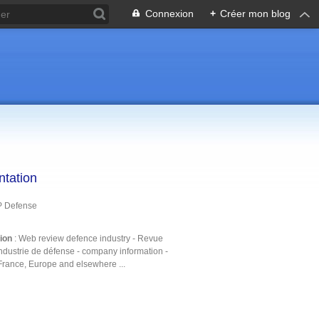
Connexion
+
Créer mon blog
ntation
P Defense
tion
: Web review defence industry - Revue
ndustrie de défense - company information -
France, Europe and elsewhere ...