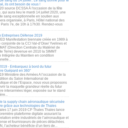
de sang du 14 juillet : Le sang donné pour le
é, ils ont besoin de vous !
20 source DCSSA À l'occasion de la fête
, qui aura lieu le mardi 14 juillet 2020, une
 de sang exceptionnelle en soutien aux
era organisée, à Paris, Hôtel national des
s Paris 7e, de 10h à 17h30. Rendez-vous
.
 Entreprises Défense 2019
FED Manifestation biennale créée en 1989 à
ive conjointe de la CCI Val-d’Oise/ Yvelines et
MAT (Direction Centrale du Matériel de
de Terre) devenue en 2010 la SIMMT
e Intégrée du Maintien en condition
nelle...
2019 - Embarquez à bord du futur
ère Guépard en 360°
19 Ministère des Armées A l’occasion de la
ition du Salon International de
utique et de l’Espace, nous vous proposons
rir la maquette grandeur réelle du futur
ère interarmées léger, exposée sur le stand
ère...
 de la supply chain aéronautique sécurisée
re grâce aux technologies de Thales
ales 17 juin 2019 CP Thales Thales lance
première plateforme digitale assurant la
elation entre industriels de l’aéronautique et
fense et fournisseurs de pièces détachées.
, l’acheteur bénéficie d’un tiers de...