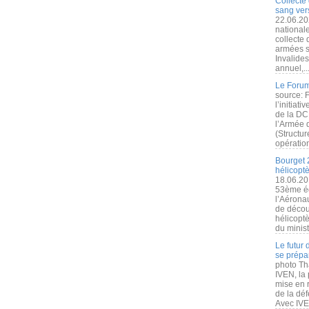
Collecte 
sang vers
22.06.20
nationale
collecte
armées s
Invalide
annuel,..
Le Forum
source: 
l’initiat
de la DC
l’Armée 
(Structur
opération
Bourget 
hélicopt
18.06.20
53ème éd
l’Aérona
de découv
hélicopt
du minist
Le futur
se prépa
photo Th
IVEN, la 
mise en r
de la dé
Avec IVEN