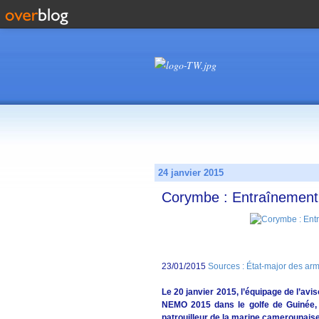
24 janvier 2015
Corymbe : Entraînement
23/01/2015
Sources : État-major des ar
Le 20 janvier 2015, l’équipage de l’avi
NEMO 2015 dans le golfe de Guinée, e
patrouilleur de la marine camerounaise