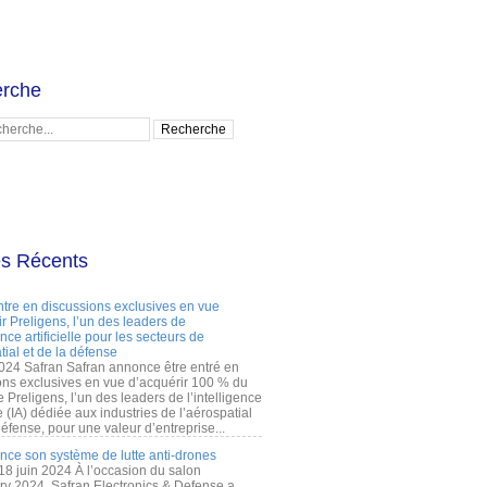
rche
es Récents
ntre en discussions exclusives en vue
r Preligens, l’un des leaders de
gence artificielle pour les secteurs de
tial et de la défense
2024 Safran Safran annonce être entré en
ons exclusives en vue d’acquérir 100 % du
e Preligens, l’un des leaders de l’intelligence
lle (IA) dédiée aux industries de l’aérospatial
défense, pour une valeur d’entreprise...
ance son système de lutte anti-drones
 18 juin 2024 À l’occasion du salon
ry 2024, Safran Electronics & Defense a