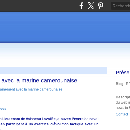
Prése
 avec la marine camerounaise
Blog
: R
Descrip
du web i
news in 
mées
Contact
so Lieutenant de Vaisseau Lavallée, a ouvert l’exercice naval
n participant à un exercice d’évolution tactique avec un
.