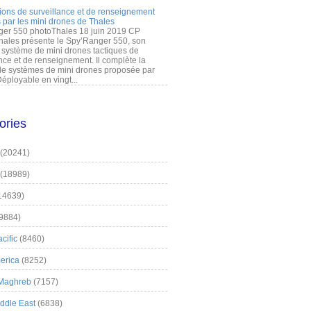
ions de surveillance et de renseignement
 par les mini drones de Thales
er 550 photoThales 18 juin 2019 CP
hales présente le Spy’Ranger 550, son
système de mini drones tactiques de
nce et de renseignement. Il complète la
 systèmes de mini drones proposée par
éployable en vingt...
ories
(20241)
(18989)
14639)
9884)
cific
(8460)
erica
(8252)
 Maghreb
(7157)
iddle East
(6838)