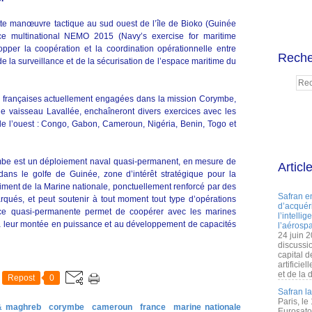
tte manœuvre tactique au sud ouest de l’île de Bioko (Guinée
ice multinational NEMO 2015 (Navy’s exercise for maritime
opper la coopération et la coordination opérationnelle entre
Reche
e la surveillance et de la sécurisation de l’espace maritime du
és françaises actuellement engagées dans la mission Corymbe,
de vaisseau Lavallée, enchaîneront divers exercices avec les
 de l’ouest : Congo, Gabon, Cameroun, Nigéria, Benin, Togo et
mbe est un déploiement naval quasi-permanent, en mesure de
Articl
dans le golfe de Guinée, zone d’intérêt stratégique pour la
timent de la Marine nationale, ponctuellement renforcé par des
Safran e
qués, et peut soutenir à tout moment tout type d’opérations
d’acquéri
nce quasi-permanente permet de coopérer avec les marines
l’intelli
r à leur montée en puissance et au développement de capacités
l’aérospa
24 juin 
discussi
capital d
artificie
et de la 
Repost
0
Safran l
Paris, le
 & maghreb
corymbe
cameroun
france
marine nationale
Eurosato