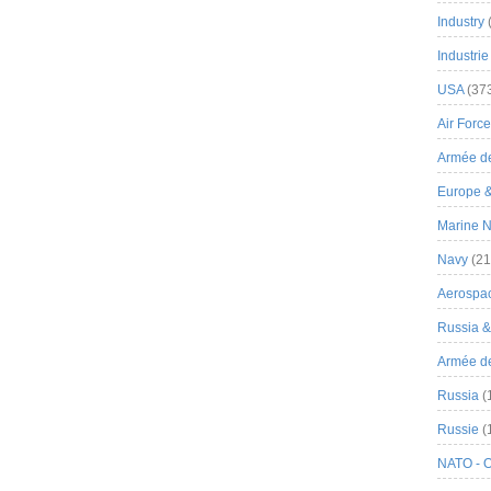
Industry
Industrie
USA
(37
Air Force
Armée de
Europe 
Marine N
Navy
(21
Aerospa
Russia 
Armée de 
Russia
(
Russie
(
NATO - 