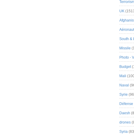
Terroris
UK
(151
Afghanist
Aéronau
South & 
Missile
(
Photo - 
Budget
(
Mali
(100
Naval
(9
Syrie
(96
Défense 
Daesh
(8
drones
(
Syria
(83