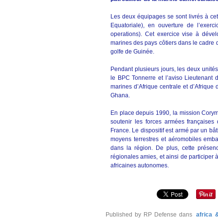
Les deux équipages se sont livrés à ce
Equatoriale), en ouverture de l’exerc
operations). Cet exercice vise à dével
marines des pays côtiers dans le cadre d
golfe de Guinée.
Pendant plusieurs jours, les deux unit
le BPC Tonnerre et l’aviso Lieutenant 
marines d’Afrique centrale et d’Afrique
Ghana.
En place depuis 1990, la mission Cory
soutenir les forces armées françaises 
France. Le dispositif est armé par un bâ
moyens terrestres et aéromobiles embar
dans la région. De plus, cette prése
régionales amies, et ainsi de participe
africaines autonomes.
Published by RP Defense
dans
africa