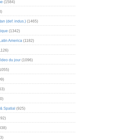
me
(1584)
3)
an (def. indus.)
(1465)
tique
(1342)
Latin America
(1182)
1126)
Video du jour
(1096)
1055)
9)
63)
0)
& Spatial
(925)
92)
838)
3)