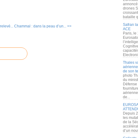
annoncé l
drones S
croissan
bataille q
Safran la
 relevé...
Chammal : dans la peau d’un... >>
ACE
Paris, le
Eurosato
l’intelli
Cognitive
capacité
Electroni
Thales v
aérienne 
de son te
photo Th
du minist
Défense 
fournitu
aérienne
de...
EUROSAT
ATTEND
Depuis 2
les muta
de la Sé
accélérat
d’un nouv