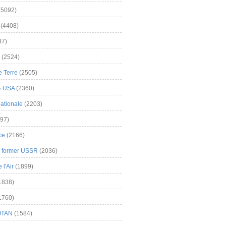
(5092)
(4408)
37)
(2524)
 Terre
(2505)
& USA
(2360)
ationale
(2203)
97)
ce
(2166)
& former USSR
(2036)
l'Air
(1899)
1838)
1760)
OTAN
(1584)