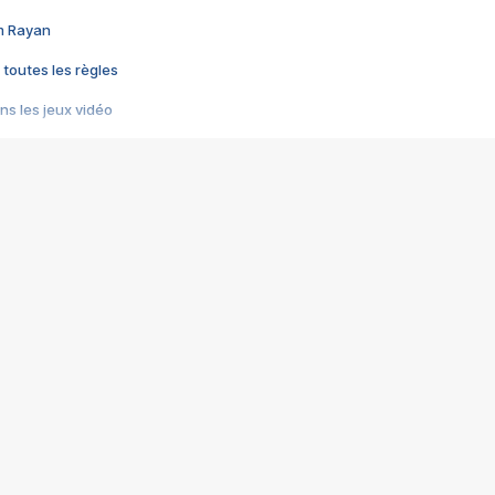
im Rayan
 toutes les règles
s les jeux vidéo
us choquant de Rockstar ? - Le scandale BULLY
e plus moche de Steam
du RÊVE tourne au CAUCHEMAR
pendant 8 heures
it… à tort
umiliés par un jeu vidéo
ire - Final Fantasy 8
ti un empire - Age of Empires
story DOFUS