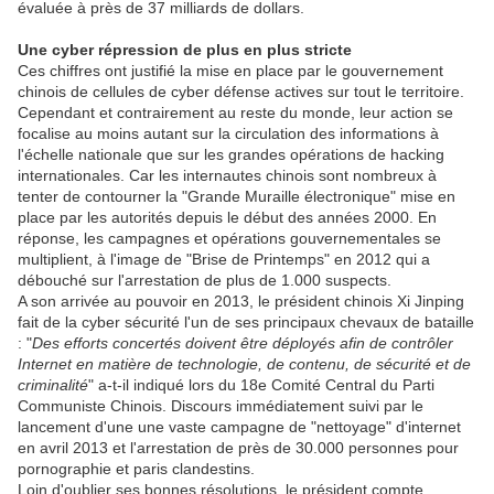
évaluée à près de 37 milliards de dollars.
Une cyber répression de plus en plus stricte
Ces chiffres ont justifié la mise en place par le gouvernement
chinois de cellules de cyber défense actives sur tout le territoire.
Cependant et contrairement au reste du monde, leur action se
focalise au moins autant sur la circulation des informations à
l'échelle nationale que sur les grandes opérations de hacking
internationales. Car les internautes chinois sont nombreux à
tenter de contourner la "Grande Muraille électronique" mise en
place par les autorités depuis le début des années 2000. En
réponse, les campagnes et opérations gouvernementales se
multiplient, à l'image de "Brise de Printemps" en 2012 qui a
débouché sur l'arrestation de plus de 1.000 suspects.
A son arrivée au pouvoir en 2013, le président chinois Xi Jinping
fait de la cyber sécurité l'un de ses principaux chevaux de bataille
: "
Des efforts concertés doivent être déployés afin de contrôler
Internet en matière de technologie, de contenu, de sécurité et de
criminalité
" a-t-il indiqué lors du 18e Comité Central du Parti
Communiste Chinois. Discours immédiatement suivi par le
lancement d'une une vaste campagne de "nettoyage" d'internet
en avril 2013 et l'arrestation de près de 30.000 personnes pour
pornographie et paris clandestins.
Loin d'oublier ses bonnes résolutions, le président compte