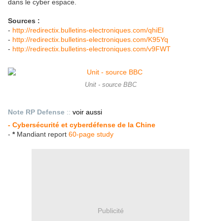
dans le cyber espace.
Sources :
-
http://redirectix.bulletins-electroniques.com/qhiEI
-
http://redirectix.bulletins-electroniques.com/K95Yq
-
http://redirectix.bulletins-electroniques.com/v9FWT
Unit - source BBC
Note RP Defense
::
voir aussi
- Cybersécurité et cyberdéfense de la Chine
-
*
Mandiant report
60-page study
Publicité