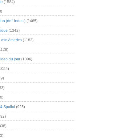
me
(1584)
3)
an (def. indus.)
(1465)
tique
(1342)
Latin America
(1182)
1126)
Video du jour
(1096)
1055)
9)
63)
0)
& Spatial
(925)
92)
838)
3)