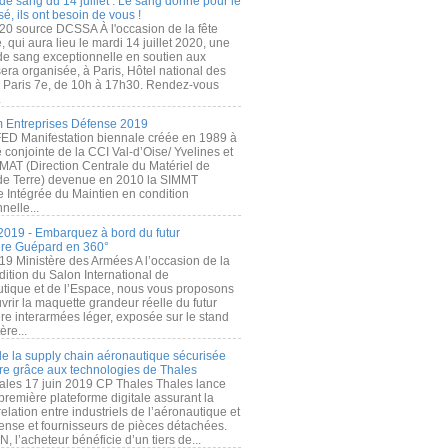
de sang du 14 juillet : Le sang donné pour le
é, ils ont besoin de vous !
20 source DCSSA À l'occasion de la fête
, qui aura lieu le mardi 14 juillet 2020, une
 de sang exceptionnelle en soutien aux
era organisée, à Paris, Hôtel national des
s Paris 7e, de 10h à 17h30. Rendez-vous
.
 Entreprises Défense 2019
FED Manifestation biennale créée en 1989 à
ive conjointe de la CCI Val-d’Oise/ Yvelines et
MAT (Direction Centrale du Matériel de
de Terre) devenue en 2010 la SIMMT
e Intégrée du Maintien en condition
nelle...
2019 - Embarquez à bord du futur
ère Guépard en 360°
19 Ministère des Armées A l’occasion de la
ition du Salon International de
utique et de l’Espace, nous vous proposons
rir la maquette grandeur réelle du futur
ère interarmées léger, exposée sur le stand
ère...
 de la supply chain aéronautique sécurisée
re grâce aux technologies de Thales
ales 17 juin 2019 CP Thales Thales lance
première plateforme digitale assurant la
elation entre industriels de l’aéronautique et
fense et fournisseurs de pièces détachées.
, l’acheteur bénéficie d’un tiers de...