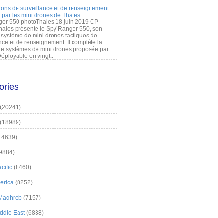
ions de surveillance et de renseignement
 par les mini drones de Thales
er 550 photoThales 18 juin 2019 CP
hales présente le Spy’Ranger 550, son
système de mini drones tactiques de
nce et de renseignement. Il complète la
 systèmes de mini drones proposée par
éployable en vingt...
ories
(20241)
(18989)
14639)
9884)
cific
(8460)
erica
(8252)
 Maghreb
(7157)
iddle East
(6838)