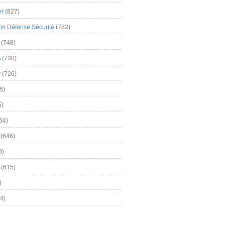
er
(827)
m Défense Sécurité
(782)
(748)
A
(730)
y
(726)
5)
5)
54)
(646)
9)
(615)
)
4)