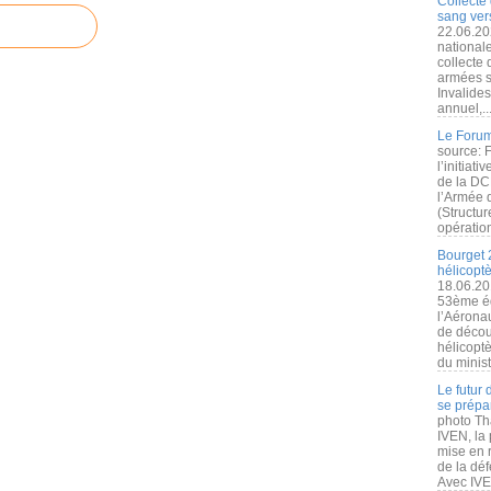
Collecte 
sang vers
22.06.20
nationale
collecte
armées s
Invalide
annuel,..
Le Forum
source: 
l’initiat
de la DC
l’Armée 
(Structur
opération
Bourget 
hélicopt
18.06.20
53ème éd
l’Aérona
de découv
hélicopt
du minist
Le futur
se prépa
photo Th
IVEN, la 
mise en r
de la dé
Avec IVEN