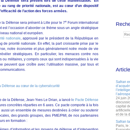
e la Défense sera présent lors de cette manifestation.
En
 au rang de priorité nationale, est au cœur d’un dispositif
’efficacité de l’action des forces armées.
e
e la Défense sera présent à Lille pour le 7
Forum international
Reche
t est l’occasion d’aborder ce thème sous un angle stratégique
 niveau national et européen.
rité nationale
, approuvé par le président de la République en
 de priorité nationale. En effet, la part croissante prise par le
se, notre économie et plus généralement notre mode de vie
évéler stratégiques. En particulier, les menaces contre nos
ls ou militaires, y compris ceux qui sont indispensables à la vie
ne peuvent que croître avec l’utilisation massive, par tous et
Articl
 communications.
Safran e
d’acquéri
l’intelli
l’aérospa
24 juin 
re de la Défense, Jean-Yves Le Drian, a lancé l
e Pacte Défense
discussi
res concrètes réparties en 6 axes. Ce pacte comporte à la fois
capital d
s aussi un ensemble de mesures destinées à créer ou soutenir
artificie
et de la 
s locales, des grands groupes, des PME/PMI, de nos partenaires
urs en formation :
Safran l
Paris, le
stèmes d’information et les moyens de défense et d’intervention
Eurosato