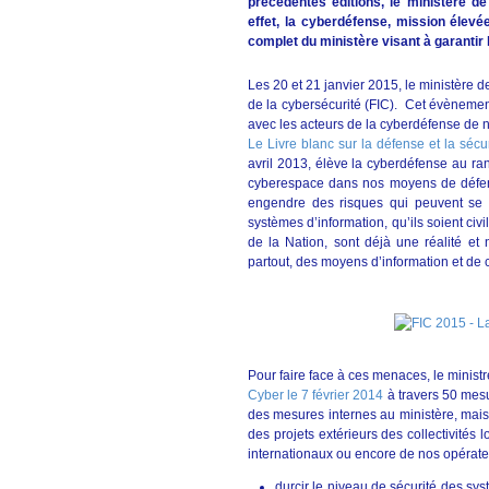
précédentes éditions, le ministère d
effet, la cyberdéfense, mission élevée
complet du ministère visant à garantir l
Les 20 et 21 janvier 2015, le ministère d
de la cybersécurité (FIC). Cet évènemen
avec les acteurs de la cyberdéfense de
Le Livre blanc sur la défense et la sécu
avril 2013, élève la cyberdéfense au rang
cyberespace dans nos moyens de défen
engendre des risques qui peuvent se r
systèmes d’information, qu’ils soient civi
de la Nation, sont déjà une réalité et 
partout, des moyens d’information et de
Pour faire face à ces menaces, le minist
Cyber le 7 février 2014
à travers 50 mesu
des mesures internes au ministère, mai
des projets extérieurs des collectivité
internationaux ou encore de nos opérate
durcir le niveau de sécurité des sy