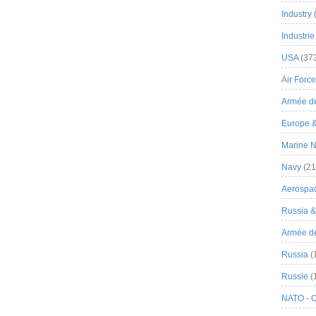
Industry
Industrie
USA
(37
Air Force
Armée de
Europe 
Marine N
Navy
(21
Aerospa
Russia 
Armée de 
Russia
(
Russie
(
NATO - 