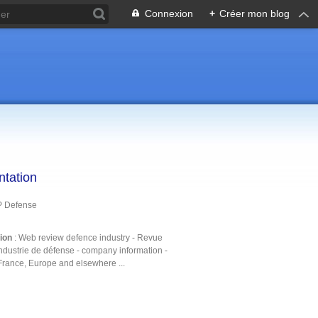
Connexion
+
Créer mon blog
ntation
P Defense
tion
: Web review defence industry - Revue
ndustrie de défense - company information -
France, Europe and elsewhere ...