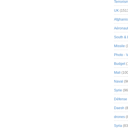
Terroris
UK
(151
Afghanist
Aéronau
South & 
Missile
(
Photo - 
Budget
(
Mali
(100
Naval
(9
Syrie
(96
Défense 
Daesh
(8
drones
(
Syria
(83