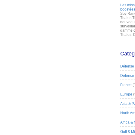
Les miss
boostées
Spy’Rang
Thales T
nouveau 
surveilla
gamme de
Thales. D
Categ
Défense
Defence
France
(
Europe
(
Asia & Pa
North Am
Africa &
Gulf & M