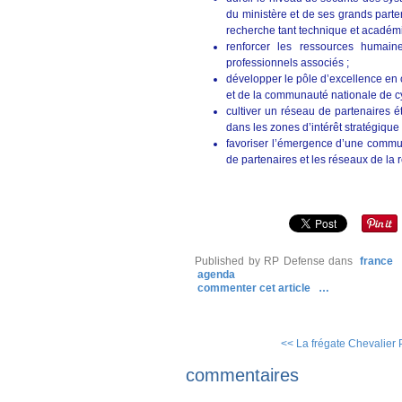
du ministère et de ses grands partena
recherche tant technique et académiq
renforcer les ressources humain
professionnels associés ;
développer le pôle d’excellence en 
et de la communauté nationale de c
cultiver un réseau de partenaires é
dans les zones d’intérêt stratégique 
favoriser l’émergence d’une commu
de partenaires et les réseaux de la 
Published by RP Defense
dans
france
agenda
commenter cet article
…
<< La frégate Chevalier P
commentaires