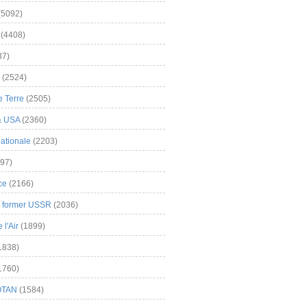
(5092)
(4408)
37)
(2524)
 Terre
(2505)
& USA
(2360)
ationale
(2203)
97)
ce
(2166)
& former USSR
(2036)
l'Air
(1899)
1838)
1760)
OTAN
(1584)