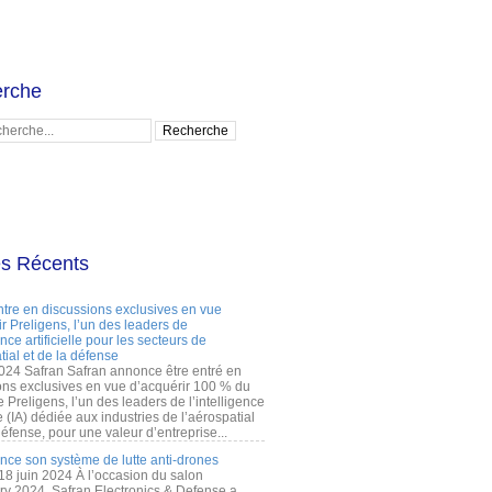
rche
es Récents
ntre en discussions exclusives en vue
r Preligens, l’un des leaders de
gence artificielle pour les secteurs de
tial et de la défense
2024 Safran Safran annonce être entré en
ons exclusives en vue d’acquérir 100 % du
e Preligens, l’un des leaders de l’intelligence
lle (IA) dédiée aux industries de l’aérospatial
défense, pour une valeur d’entreprise...
ance son système de lutte anti-drones
 18 juin 2024 À l’occasion du salon
ry 2024, Safran Electronics & Defense a