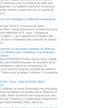
e lancement de sa solution de lutte anti-
kyjacker. Ce système répond à la menace
te des drones, aussi bien sur le champ de
u’à...
nce son intelligence artificielle embarquée
 19 juin 2024 À l’occasion du salon
ry 2024, Safran Electronics & Defense lance
gence artificielle ACE, pour « Advanced
 Engine ». Son objectif est d’intégrer des
s IA dans l’ensemble des produits de Safran
cs...
a fournir un deuxième système de défense
à l’Ukraine pour contribuer à la protection
rritoire
ales 07/06/2024 Thales Group Sous l’égide
ère des Armées français, le ministère de la
ukrainien a signé un contrat pour la
re d’un second système complet de défense
 Thales pour protéger l’Ukraine. Ce système
ORY 2024 : UNE ÉDITION TRÈS
UE
7 éditions, le salon Eurosatory accompagne
tions mondiales du secteur de la Défense et
curité. Notre décennie est marquée par une
ion de l’histoire et l’instauration progressive
el ordre mondial. Ainsi, dans un...