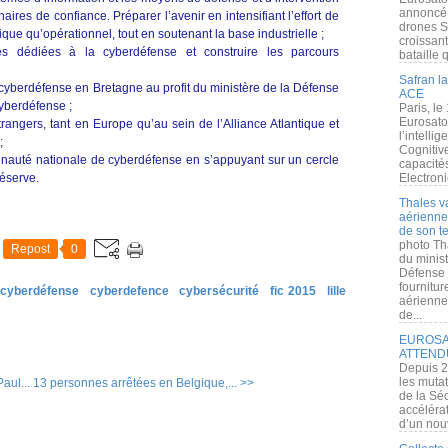
annoncé l
ires de confiance. Préparer l’avenir en intensifiant l’effort de
drones S
ue qu’opérationnel, tout en soutenant la base industrielle ;
croissan
es dédiées à la cyberdéfense et construire les parcours
bataille q
Safran la
cyberdéfense en Bretagne au profit du ministère de la Défense
ACE
yberdéfense ;
Paris, le
Eurosato
trangers, tant en Europe qu’au sein de l’Alliance Atlantique et
l’intelli
;
Cognitive
nauté nationale de cyberdéfense en s’appuyant sur un cercle
capacité
réserve.
Electroni
Thales v
aérienne 
de son te
photo Th
Repost
0
du minist
Défense 
fournitu
cyberdéfense
cyberdefence
cybersécurité
fic 2015
lille
aérienne
de...
EUROSAT
ATTEND
Depuis 2
les muta
aul...
13 personnes arrêtées en Belgique,... >>
de la Sé
accélérat
d’un nouv