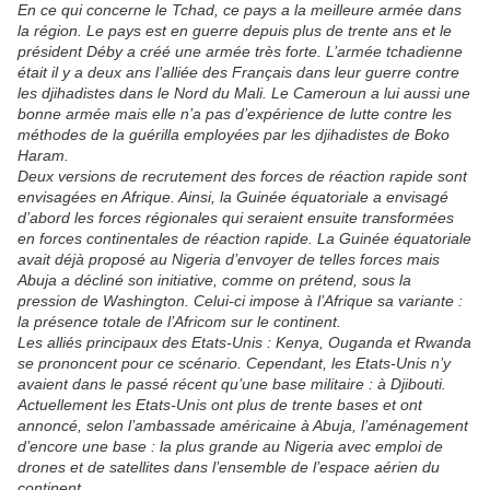
En ce qui concerne le Tchad, ce pays a la meilleure armée dans
la région. Le pays est en guerre depuis plus de trente ans et le
président Déby a créé une armée très forte. L’armée tchadienne
était il y a deux ans l’alliée des Français dans leur guerre contre
les djihadistes dans le Nord du Mali. Le Cameroun a lui aussi une
bonne armée mais elle n’a pas d’expérience de lutte contre les
méthodes de la guérilla employées par les djihadistes de Boko
Haram.
Deux versions de recrutement des forces de réaction rapide sont
envisagées en Afrique. Ainsi, la Guinée équatoriale a envisagé
d’abord les forces régionales qui seraient ensuite transformées
en forces continentales de réaction rapide. La Guinée équatoriale
avait déjà proposé au Nigeria d’envoyer de telles forces mais
Abuja a décliné son initiative, comme on prétend, sous la
pression de Washington. Celui-ci impose à l’Afrique sa variante :
la présence totale de l’Africom sur le continent.
Les alliés principaux des Etats-Unis : Kenya, Ouganda et Rwanda
se prononcent pour ce scénario. Cependant, les Etats-Unis n’y
avaient dans le passé récent qu’une base militaire : à Djibouti.
Actuellement les Etats-Unis ont plus de trente bases et ont
annoncé, selon l’ambassade américaine à Abuja, l’aménagement
d’encore une base : la plus grande au Nigeria avec emploi de
drones et de satellites dans l’ensemble de l’espace aérien du
continent.