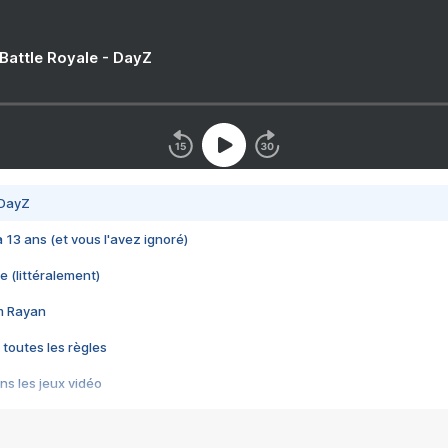
 Battle Royale - DayZ
 DayZ
 a 13 ans (et vous l'avez ignoré)
e (littéralement)
im Rayan
 toutes les règles
s les jeux vidéo
us choquant de Rockstar ? - Le scandale BULLY