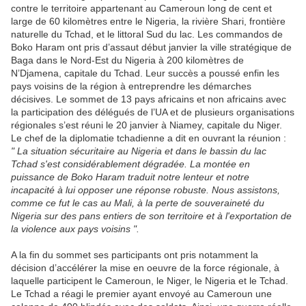
contre le territoire appartenant au Cameroun long de cent et
large de 60 kilomètres entre le Nigeria, la rivière Shari, frontière
naturelle du Tchad, et le littoral Sud du lac. Les commandos de
Boko Haram ont pris d’assaut début janvier la ville stratégique de
Baga dans le Nord-Est du Nigeria à 200 kilomètres de
N’Djamena, capitale du Tchad. Leur succès a poussé enfin les
pays voisins de la région à entreprendre les démarches
décisives. Le sommet de 13 pays africains et non africains avec
la participation des délégués de l’UA et de plusieurs organisations
régionales s’est réuni le 20 janvier à Niamey, capitale du Niger.
Le chef de la diplomatie tchadienne a dit en ouvrant la réunion :
" La situation sécuritaire au Nigeria et dans le bassin du lac
Tchad s'est considérablement dégradée. La montée en
puissance de Boko Haram traduit notre lenteur et notre
incapacité à lui opposer une réponse robuste. Nous assistons,
comme ce fut le cas au Mali, à la perte de souveraineté du
Nigeria sur des pans entiers de son territoire et à l'exportation de
la violence aux pays voisins ".
A la fin du sommet ses participants ont pris notamment la
décision d’accélérer la mise en oeuvre de la force régionale, à
laquelle participent le Cameroun, le Niger, le Nigeria et le Tchad.
Le Tchad a réagi le premier ayant envoyé au Cameroun une