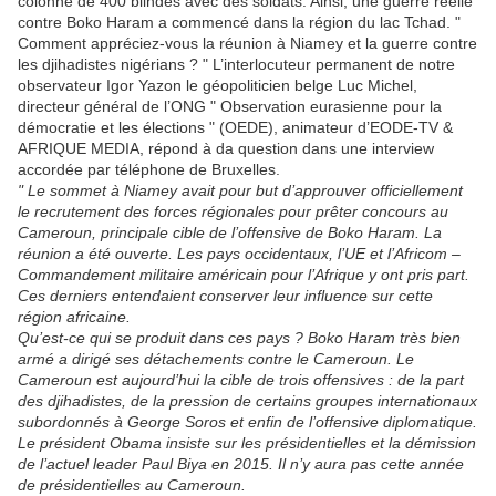
colonne de 400 blindés avec des soldats. Ainsi, une guerre réelle
contre Boko Haram a commencé dans la région du lac Tchad. "
Comment appréciez-vous la réunion à Niamey et la guerre contre
les djihadistes nigérians ? " L’interlocuteur permanent de notre
observateur Igor Yazon le géopoliticien belge Luс Michel,
directeur général de l’ONG " Observation eurasienne pour la
démocratie et les élections " (OEDE), animateur d’EODE-TV &
AFRIQUE MEDIA, répond à da question dans une interview
accordée par téléphone de Bruxelles.
" Le sommet à Niamey avait pour but d’approuver officiellement
le recrutement des forces régionales pour prêter concours au
Cameroun, principale cible de l’offensive de Boko Haram. La
réunion a été ouverte. Les pays occidentaux, l’UE et l’Africom –
Commandement militaire américain pour l’Afrique y ont pris part.
Ces derniers entendaient conserver leur influence sur cette
région africaine.
Qu’est-ce qui se produit dans ces pays ? Boko Haram très bien
armé a dirigé ses détachements contre le Cameroun. Le
Cameroun est aujourd’hui la cible de trois offensives : de la part
des djihadistes, de la pression de certains groupes internationaux
subordonnés à George Soros et enfin de l’offensive diplomatique.
Le président Obama insiste sur les présidentielles et la démission
de l’actuel leader Paul Biya en 2015. Il n’y aura pas cette année
de présidentielles au Cameroun.