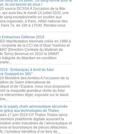
de sang du 14 juillet : Le sang donné pour le
é, ils ont besoin de vous !
20 source DCSSA À l'occasion de la fête
, qui aura lieu le mardi 14 juillet 2020, une
 de sang exceptionnelle en soutien aux
era organisée, à Paris, Hôtel national des
s Paris 7e, de 10h à 17h30. Rendez-vous
.
 Entreprises Défense 2019
FED Manifestation biennale créée en 1989 à
ive conjointe de la CCI Val-d’Oise/ Yvelines et
MAT (Direction Centrale du Matériel de
de Terre) devenue en 2010 la SIMMT
e Intégrée du Maintien en condition
nelle...
2019 - Embarquez à bord du futur
ère Guépard en 360°
19 Ministère des Armées A l’occasion de la
ition du Salon International de
utique et de l’Espace, nous vous proposons
rir la maquette grandeur réelle du futur
ère interarmées léger, exposée sur le stand
ère...
 de la supply chain aéronautique sécurisée
re grâce aux technologies de Thales
ales 17 juin 2019 CP Thales Thales lance
première plateforme digitale assurant la
elation entre industriels de l’aéronautique et
fense et fournisseurs de pièces détachées.
, l’acheteur bénéficie d’un tiers de...