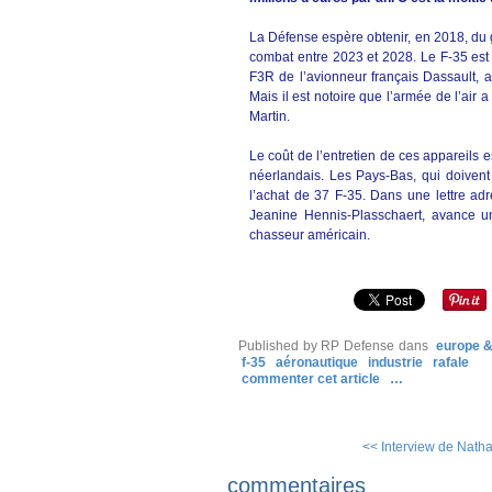
La Défense espère obtenir, en 2018, du 
combat entre 2023 et 2028. Le F-35 est
F3R de l’avionneur français Dassault, 
Mais il est notoire que l’armée de l’ai
Martin.
Le coût de l’entretien de ces appareils e
néerlandais. Les Pays-Bas, qui doiven
l’achat de 37 F-35. Dans une lettre ad
Jeanine Hennis-Plasschaert, avance u
chasseur américain.
Published by RP Defense
dans
europe 
f-35
aéronautique
industrie
rafale
commenter cet article
…
<< Interview de Nathal
commentaires