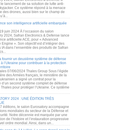
e lancement de sa solution de lutte anti-
kyjacker. Ce système répond à la menace
te des drones, aussi bien sur le champ de
u’à...
nce son intelligence artificielle embarquée
 19 juin 2024 À l’occasion du salon
ry 2024, Safran Electronics & Defense lance
gence artificielle ACE, pour « Advanced
 Engine ». Son objectif est d’intégrer des
s IA dans l’ensemble des produits de Safran
cs...
a fournir un deuxième système de défense
à l’Ukraine pour contribuer à la protection
rritoire
ales 07/06/2024 Thales Group Sous l’égide
ère des Armées français, le ministère de la
ukrainien a signé un contrat pour la
re d’un second système complet de défense
 Thales pour protéger l’Ukraine. Ce système
ORY 2024 : UNE ÉDITION TRÈS
UE
7 éditions, le salon Eurosatory accompagne
tions mondiales du secteur de la Défense et
curité. Notre décennie est marquée par une
ion de l’histoire et l’instauration progressive
el ordre mondial. Ainsi, dans un...