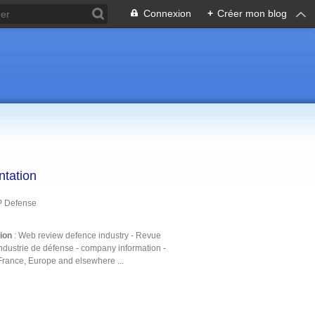
Connexion
+
Créer mon blog
ntation
P Defense
tion
: Web review defence industry - Revue
ndustrie de défense - company information -
France, Europe and elsewhere ...