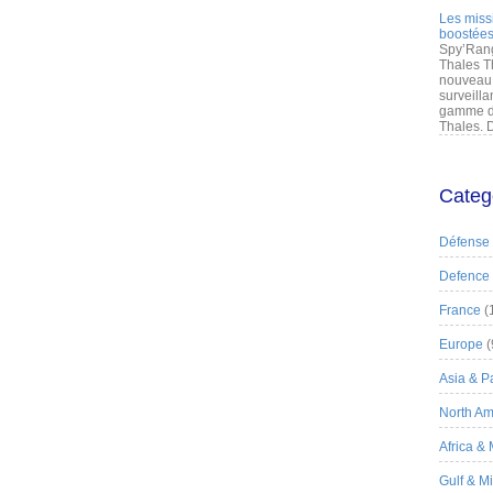
Les miss
boostées
Spy’Rang
Thales T
nouveau 
surveilla
gamme de
Thales. D
Categ
Défense
Defence
France
(
Europe
(
Asia & Pa
North Am
Africa &
Gulf & M