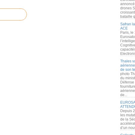
annoncé l
drones S
croissan
bataille q
Safran la
ACE
Paris, le
Eurosato
l’intelli
Cognitive
capacité
Electroni
Thales v
aérienne 
de son te
photo Th
du minist
Défense 
fournitu
aérienne
de...
EUROSAT
ATTEND
Depuis 2
les muta
de la Sé
accélérat
d’un nouv