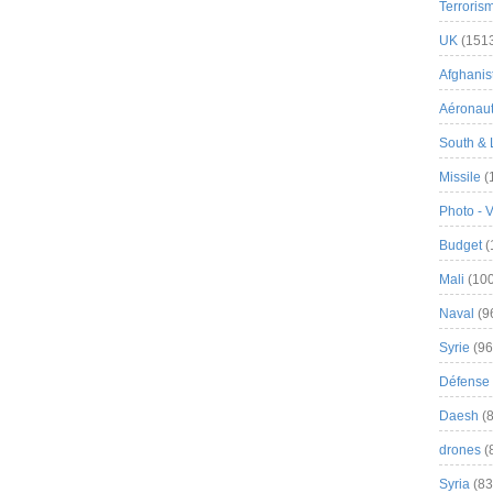
Terroris
UK
(151
Afghanist
Aéronau
South & 
Missile
(
Photo - 
Budget
(
Mali
(100
Naval
(9
Syrie
(96
Défense 
Daesh
(8
drones
(
Syria
(83