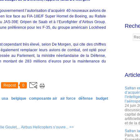
gouvernement l’autorisation d’acquérir 40 nouveaux avions de
 en lice face au F/A-18E/F Super Hornet de Boeing, au Rafale
au JAS-39E Gripen de Saab et à l’Eurofighter d’Airbus Group.
Reche
r a une préférence pour les F-35, du groupe américain Lockheed
st cependant très élevé, selon De Morgen, qui cite des chiffres
t également remplacer leurs avions de combat, ont opté pour
ressée au Parlement, la ministre néerlandaise de la Défense,
n montant de 283 millions d’euros pour la maintenance du
Articl
Repost
0
Safran e
d’acquéri
l’intelli
& usa
belgique
composante air
air force
défense
budget
l’aérospa
24 juin 
discussi
capital d
artificie
et de la 
ie Goulet,...
Airbus Helicopters s’ouvre... >>
Safran l
Paris, le
Eurosato