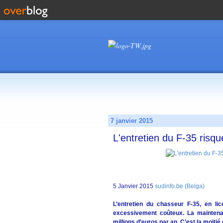
7 janvier 2015
L'entretien du F-35 risqu
5 Janvier 2015
sudinfo.be (Belga)
L’entretien du chasseur F-35, en li
excessivement coûteux. La maintenan
millions d’euros par an. C’est la moiti