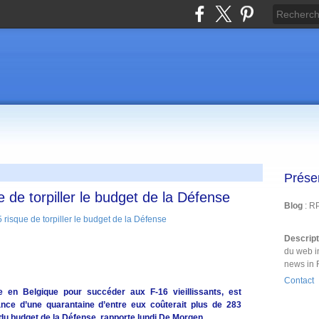
Prése
e de torpiller le budget de la Défense
Blog
: R
Descrip
du web i
news in 
Contact
ce en Belgique pour succéder aux F-16 vieillissants, est
ce d’une quarantaine d’entre eux coûterait plus de 283
é du budget de la Défense, rapporte lundi De Morgen.