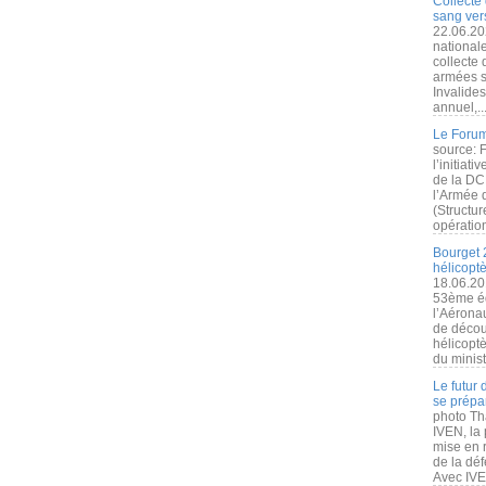
Collecte 
sang vers
22.06.20
nationale
collecte
armées s
Invalide
annuel,..
Le Forum
source: 
l’initiat
de la DC
l’Armée 
(Structur
opération
Bourget 
hélicopt
18.06.20
53ème éd
l’Aérona
de découv
hélicopt
du minist
Le futur
se prépa
photo Th
IVEN, la 
mise en r
de la dé
Avec IVEN