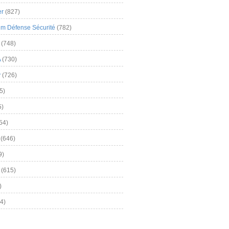
er
(827)
m Défense Sécurité
(782)
(748)
A
(730)
y
(726)
5)
5)
54)
(646)
9)
(615)
)
4)