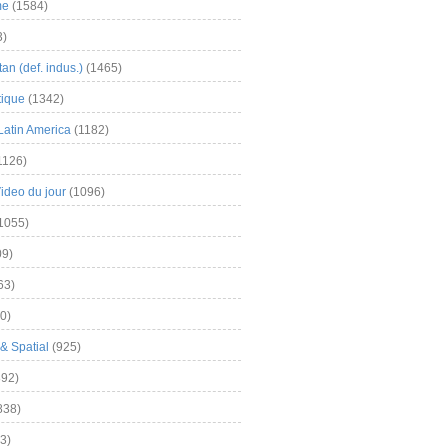
me
(1584)
3)
an (def. indus.)
(1465)
tique
(1342)
Latin America
(1182)
1126)
Video du jour
(1096)
1055)
9)
63)
0)
& Spatial
(925)
92)
838)
3)