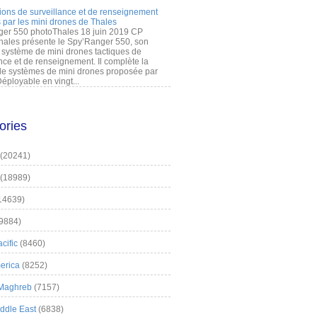
ions de surveillance et de renseignement
 par les mini drones de Thales
er 550 photoThales 18 juin 2019 CP
hales présente le Spy’Ranger 550, son
système de mini drones tactiques de
nce et de renseignement. Il complète la
 systèmes de mini drones proposée par
éployable en vingt...
ories
(20241)
(18989)
14639)
9884)
cific
(8460)
erica
(8252)
 Maghreb
(7157)
iddle East
(6838)