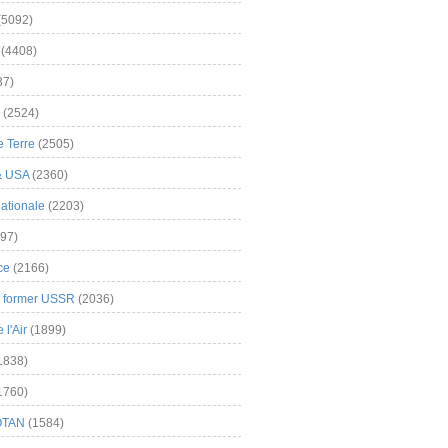
(5092)
(4408)
37)
(2524)
 Terre
(2505)
& USA
(2360)
ationale
(2203)
97)
ce
(2166)
& former USSR
(2036)
l'Air
(1899)
1838)
1760)
OTAN
(1584)