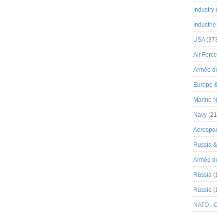
Industry
Industrie
USA
(37
Air Force
Armée de
Europe 
Marine N
Navy
(21
Aerospa
Russia 
Armée de 
Russia
(
Russie
(
NATO - 