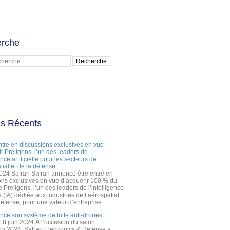
rche
es Récents
ntre en discussions exclusives en vue
r Preligens, l’un des leaders de
gence artificielle pour les secteurs de
tial et de la défense
2024 Safran Safran annonce être entré en
ons exclusives en vue d’acquérir 100 % du
e Preligens, l’un des leaders de l’intelligence
lle (IA) dédiée aux industries de l’aérospatial
défense, pour une valeur d’entreprise...
ance son système de lutte anti-drones
 18 juin 2024 À l’occasion du salon
ry 2024, Safran Electronics & Defense a