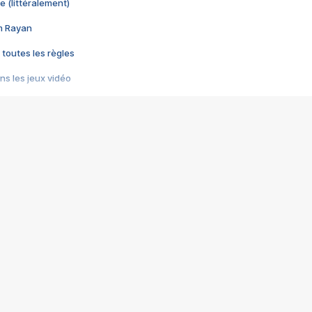
e (littéralement)
im Rayan
 toutes les règles
s les jeux vidéo
us choquant de Rockstar ? - Le scandale BULLY
e plus moche de Steam
du RÊVE tourne au CAUCHEMAR
pendant 8 heures
it… à tort
umiliés par un jeu vidéo
ire - Final Fantasy 8
ti un empire - Age of Empires
story DOFUS