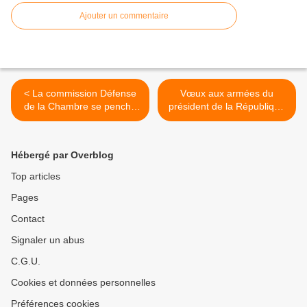
Ajouter un commentaire
< La commission Défense
Vœux aux armées du
de la Chambre se penche
président de la République
sur le futur de l'armée
à bord du Charles de
Gaulle >
Hébergé par Overblog
Top articles
Pages
Contact
Signaler un abus
C.G.U.
Cookies et données personnelles
Préférences cookies