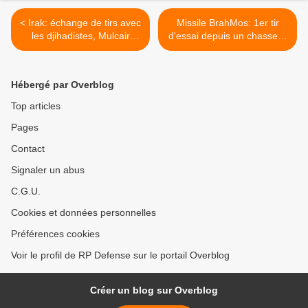
< Irak: échange de tirs avec
Missile BrahMos: 1er tir
les djihadistes, Mulcair
d'essai depuis un chasseur
accuse Harper d’avoir
Sukhoi prévu pour mars >
trompé les Canadiens
Hébergé par Overblog
Top articles
Pages
Contact
Signaler un abus
C.G.U.
Cookies et données personnelles
Préférences cookies
Voir le profil de RP Defense sur le portail Overblog
Créer un blog sur Overblog