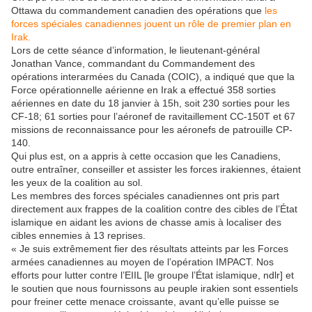
Ottawa du commandement canadien des opérations que
les
forces spéciales canadiennes jouent un rôle de premier plan en
Irak.
Lors de cette séance d’information, le lieutenant-général
Jonathan Vance, commandant du Commandement des
opérations interarmées du Canada (COIC), a indiqué que que la
Force opérationnelle aérienne en Irak a effectué 358 sorties
aériennes en date du 18 janvier à 15h, soit 230 sorties pour les
CF-18; 61 sorties pour l’aéronef de ravitaillement CC-150T et 67
missions de reconnaissance pour les aéronefs de patrouille CP-
140.
Qui plus est, on a appris à cette occasion que les Canadiens,
outre entraîner, conseiller et assister les forces irakiennes, étaient
les yeux de la coalition au sol.
Les membres des forces spéciales canadiennes ont pris part
directement aux frappes de la coalition contre des cibles de l’État
islamique en aidant les avions de chasse amis à localiser des
cibles ennemies à 13 reprises.
« Je suis extrêmement fier des résultats atteints par les Forces
armées canadiennes au moyen de l’opération IMPACT. Nos
efforts pour lutter contre l’EIIL [le groupe l’État islamique, ndlr] et
le soutien que nous fournissons au peuple irakien sont essentiels
pour freiner cette menace croissante, avant qu’elle puisse se