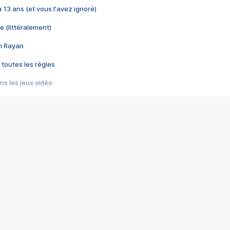
 a 13 ans (et vous l'avez ignoré)
e (littéralement)
im Rayan
 toutes les règles
s les jeux vidéo
us choquant de Rockstar ? - Le scandale BULLY
e plus moche de Steam
du RÊVE tourne au CAUCHEMAR
pendant 8 heures
it… à tort
umiliés par un jeu vidéo
ire - Final Fantasy 8