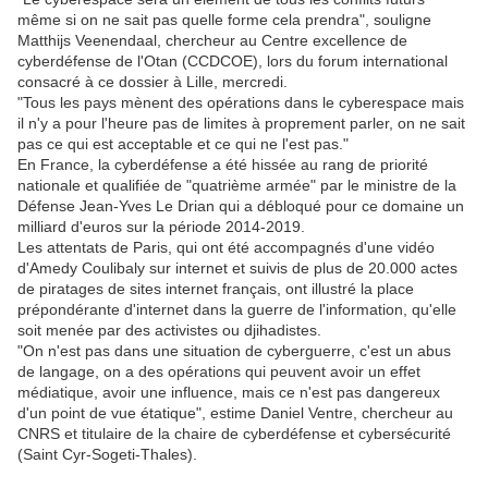
même si on ne sait pas quelle forme cela prendra", souligne
Matthijs Veenendaal, chercheur au Centre excellence de
cyberdéfense de l'Otan (CCDCOE), lors du forum international
consacré à ce dossier à Lille, mercredi.
"Tous les pays mènent des opérations dans le cyberespace mais
il n'y a pour l'heure pas de limites à proprement parler, on ne sait
pas ce qui est acceptable et ce qui ne l'est pas."
En France, la cyberdéfense a été hissée au rang de priorité
nationale et qualifiée de "quatrième armée" par le ministre de la
Défense Jean-Yves Le Drian qui a débloqué pour ce domaine un
milliard d'euros sur la période 2014-2019.
Les attentats de Paris, qui ont été accompagnés d'une vidéo
d'Amedy Coulibaly sur internet et suivis de plus de 20.000 actes
de piratages de sites internet français, ont illustré la place
prépondérante d'internet dans la guerre de l'information, qu'elle
soit menée par des activistes ou djihadistes.
"On n'est pas dans une situation de cyberguerre, c'est un abus
de langage, on a des opérations qui peuvent avoir un effet
médiatique, avoir une influence, mais ce n'est pas dangereux
d'un point de vue étatique", estime Daniel Ventre, chercheur au
CNRS et titulaire de la chaire de cyberdéfense et cybersécurité
(Saint Cyr-Sogeti-Thales).