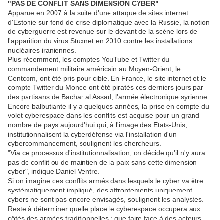
"PAS DE CONFLIT SANS DIMENSION CYBER"
Apparue en 2007 à la suite d'une attaque de sites internet
d'Estonie sur fond de crise diplomatique avec la Russie, la notion
de cyberguerre est revenue sur le devant de la scène lors de
l'apparition du virus Stuxnet en 2010 contre les installations
nucléaires iraniennes.
Plus récemment, les comptes YouTube et Twitter du
commandement militaire américain au Moyen-Orient, le
Centcom, ont été pris pour cible. En France, le site internet et le
compte Twitter du Monde ont été piratés ces derniers jours par
des partisans de Bachar al Assad, l'armée électronique syrienne.
Encore balbutiante il y a quelques années, la prise en compte du
volet cyberespace dans les conflits est acquise pour un grand
nombre de pays aujourd'hui qui, à l'image des Etats-Unis,
institutionnalisent la cyberdéfense via l'installation d'un
cybercommandement, soulignent les chercheurs.
"Via ce processus d'institutionnalisation, on décide qu'il n'y aura
pas de conflit ou de maintien de la paix sans cette dimension
cyber", indique Daniel Ventre.
Si on imagine des conflits armés dans lesquels le cyber va être
systématiquement impliqué, des affrontements uniquement
cybers ne sont pas encore envisagés, soulignent les analystes.
Reste à déterminer quelle place le cyberespace occupera aux
côtés des armées traditionnelles : que faire face à des acteurs