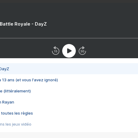
 Battle Royale - DayZ
 DayZ
 a 13 ans (et vous l'avez ignoré)
e (littéralement)
im Rayan
 toutes les règles
s les jeux vidéo
us choquant de Rockstar ? - Le scandale BULLY