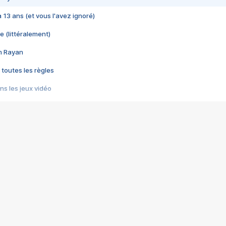
 a 13 ans (et vous l'avez ignoré)
e (littéralement)
im Rayan
 toutes les règles
s les jeux vidéo
us choquant de Rockstar ? - Le scandale BULLY
e plus moche de Steam
du RÊVE tourne au CAUCHEMAR
pendant 8 heures
it… à tort
umiliés par un jeu vidéo
ire - Final Fantasy 8