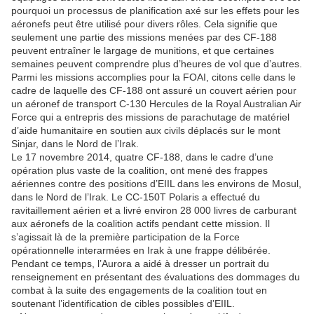
pourquoi un processus de planification axé sur les effets pour les
aéronefs peut être utilisé pour divers rôles. Cela signifie que
seulement une partie des missions menées par des CF-188
peuvent entraîner le largage de munitions, et que certaines
semaines peuvent comprendre plus d’heures de vol que d’autres.
Parmi les missions accomplies pour la FOAI, citons celle dans le
cadre de laquelle des CF-188 ont assuré un couvert aérien pour
un aéronef de transport C-130 Hercules de la Royal Australian Air
Force qui a entrepris des missions de parachutage de matériel
d’aide humanitaire en soutien aux civils déplacés sur le mont
Sinjar, dans le Nord de l’Irak.
Le 17 novembre 2014, quatre CF-188, dans le cadre d’une
opération plus vaste de la coalition, ont mené des frappes
aériennes contre des positions d’EIIL dans les environs de Mosul,
dans le Nord de l’Irak. Le CC-150T Polaris a effectué du
ravitaillement aérien et a livré environ 28 000 livres de carburant
aux aéronefs de la coalition actifs pendant cette mission. Il
s’agissait là de la première participation de la Force
opérationnelle interarmées en Irak à une frappe délibérée.
Pendant ce temps, l’Aurora a aidé à dresser un portrait du
renseignement en présentant des évaluations des dommages du
combat à la suite des engagements de la coalition tout en
soutenant l’identification de cibles possibles d’EIIL.