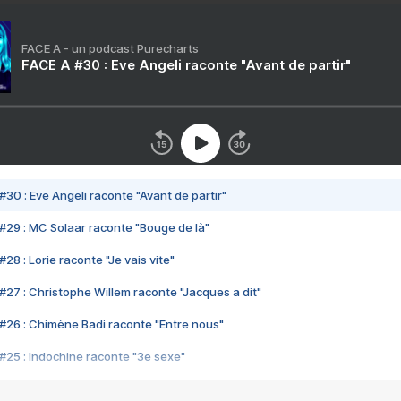
FACE A - un podcast Purecharts
FACE A #30 : Eve Angeli raconte "Avant de partir"
#30 : Eve Angeli raconte "Avant de partir"
#29 : MC Solaar raconte "Bouge de là"
28 : Lorie raconte "Je vais vite"
#27 : Christophe Willem raconte "Jacques a dit"
#26 : Chimène Badi raconte "Entre nous"
#25 : Indochine raconte "3e sexe"
#24 : Zaho raconte "C'est chelou"