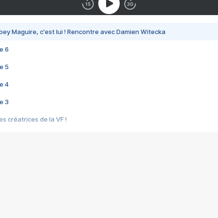
bey Maguire, c'est lui ! Rencontre avec Damien Witecka
e 6
e 5
e 4
e 3
s créatrices de la VF !
e 2
e 1
e Mektoub My Love arrive enfin ! Rencontre avec Shaïn Boumedine et Sal
i : après Toni en famille
elle réalise le bouleversant Dites lui que je l'aime