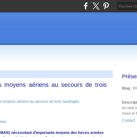
Prése
es moyens aériens au secours de trois
Blog
: R
Descrip
du web i
news in 
Contact
mées
CMAR) nécessitant d’importants moyens des forces armées