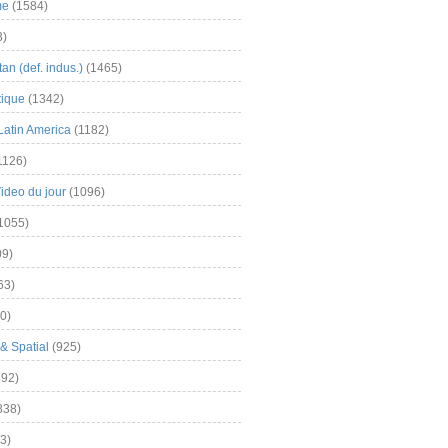
me
(1584)
3)
an (def. indus.)
(1465)
tique
(1342)
Latin America
(1182)
1126)
Video du jour
(1096)
1055)
9)
63)
0)
& Spatial
(925)
92)
838)
3)