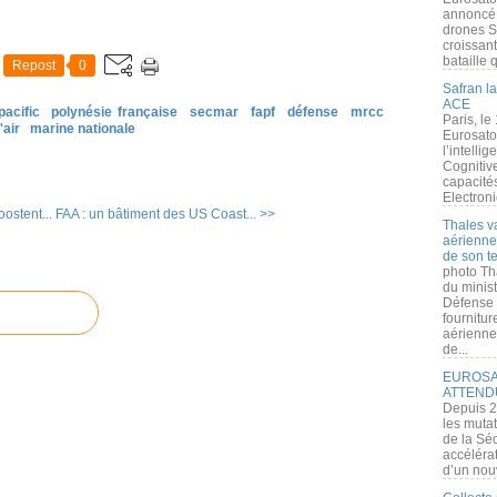
annoncé l
drones S
croissan
bataille q
Repost
0
Safran la
ACE
pacific
polynésie française
secmar
fapf
défense
mrcc
Paris, le
'air
marine nationale
Eurosato
l’intelli
Cognitive
capacité
Electroni
oostent...
FAA : un bâtiment des US Coast... >>
Thales v
aérienne 
de son te
photo Th
du minist
Défense 
fournitu
aérienne
de...
EUROSAT
ATTEND
Depuis 2
les muta
de la Sé
accélérat
d’un nouv