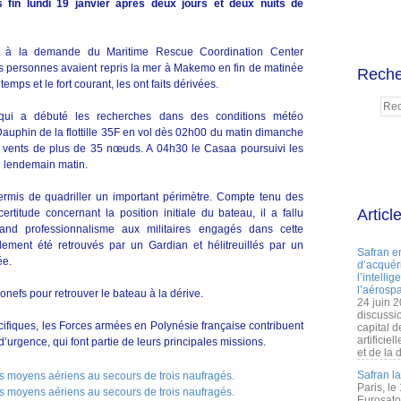
s fin lundi 19 janvier après deux jours et deux nuits de
ée à la demande du Maritime Rescue Coordination Center
 personnes avaient repris la mer à Makemo en fin de matinée
Reche
mps et le fort courant, les ont faits dérivées.
F qui a débuté les recherches dans des conditions météo
e Dauphin de la flottille 35F en vol dès 02h00 du matin dimanche
des vents de plus de 35 nœuds. A 04h30 le Casaa poursuivi les
u lendemain matin.
ermis de quadriller un important périmètre. Compte tenu des
Articl
certitude concernant la position initiale du bateau, il a fallu
nd professionnalisme aux militaires engagés dans cette
alement été retrouvés par un Gardian et hélitreuillés par un
Safran e
ée.
d’acquéri
l’intelli
l’aérospa
éronefs pour retrouver le bateau à la dérive.
24 juin 
discussi
ifiques, les Forces armées en Polynésie française contribuent
capital d
artificie
’urgence, qui font partie de leurs principales missions.
et de la 
Safran l
Paris, le
Eurosato