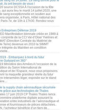
de sang du 14 juillet : Le sang donné pour le
é, ils ont besoin de vous !
20 source DCSSA À l'occasion de la fête
, qui aura lieu le mardi 14 juillet 2020, une
 de sang exceptionnelle en soutien aux
era organisée, à Paris, Hôtel national des
s Paris 7e, de 10h à 17h30. Rendez-vous
.
 Entreprises Défense 2019
FED Manifestation biennale créée en 1989 à
ive conjointe de la CCI Val-d’Oise/ Yvelines et
MAT (Direction Centrale du Matériel de
de Terre) devenue en 2010 la SIMMT
e Intégrée du Maintien en condition
nelle...
2019 - Embarquez à bord du futur
ère Guépard en 360°
19 Ministère des Armées A l’occasion de la
ition du Salon International de
utique et de l’Espace, nous vous proposons
rir la maquette grandeur réelle du futur
ère interarmées léger, exposée sur le stand
ère...
 de la supply chain aéronautique sécurisée
re grâce aux technologies de Thales
ales 17 juin 2019 CP Thales Thales lance
première plateforme digitale assurant la
elation entre industriels de l’aéronautique et
fense et fournisseurs de pièces détachées.
, l’acheteur bénéficie d’un tiers de...