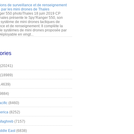
ions de surveillance et de renseignement
 par les mini drones de Thales
er 550 photoThales 18 juin 2019 CP
hales présente le Spy’Ranger 550, son
système de mini drones tactiques de
nce et de renseignement. Il complète la
 systèmes de mini drones proposée par
éployable en vingt...
ories
(20241)
(18989)
14639)
9884)
cific
(8460)
erica
(8252)
 Maghreb
(7157)
iddle East
(6838)