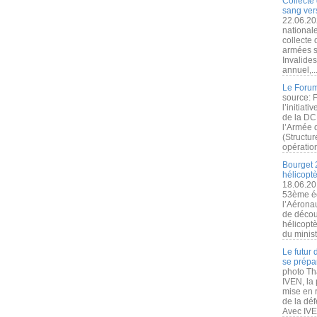
Collecte 
sang vers
22.06.20
nationale
collecte
armées s
Invalide
annuel,..
Le Forum
source: 
l’initiat
de la DC
l’Armée 
(Structur
opération
Bourget 
hélicopt
18.06.20
53ème éd
l’Aérona
de découv
hélicopt
du minist
Le futur
se prépa
photo Th
IVEN, la 
mise en r
de la dé
Avec IVEN