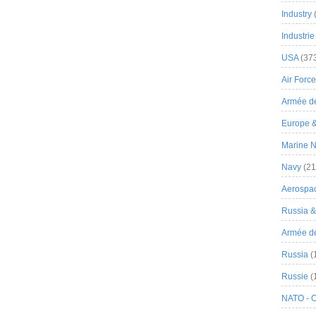
Industry
Industrie
USA
(37
Air Force
Armée de
Europe 
Marine N
Navy
(21
Aerospa
Russia 
Armée de 
Russia
(
Russie
(
NATO - 