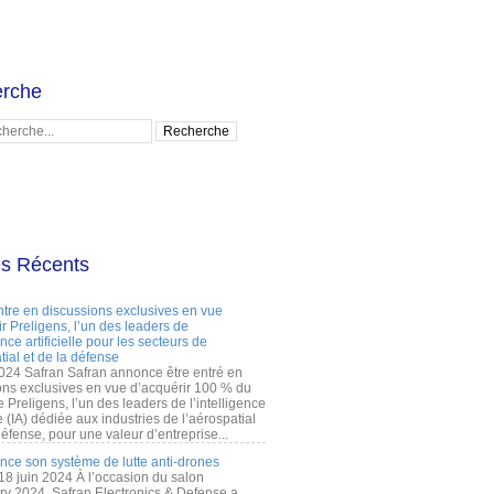
rche
es Récents
ntre en discussions exclusives en vue
r Preligens, l’un des leaders de
gence artificielle pour les secteurs de
tial et de la défense
2024 Safran Safran annonce être entré en
ons exclusives en vue d’acquérir 100 % du
e Preligens, l’un des leaders de l’intelligence
lle (IA) dédiée aux industries de l’aérospatial
défense, pour une valeur d’entreprise...
ance son système de lutte anti-drones
 18 juin 2024 À l’occasion du salon
ry 2024, Safran Electronics & Defense a