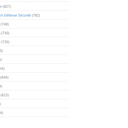
er
(827)
m Défense Sécurité
(782)
(748)
A
(730)
y
(726)
5)
5)
54)
(646)
9)
(615)
)
4)