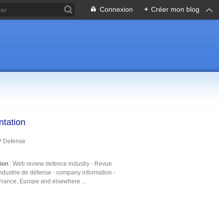
Connexion
+
Créer mon blog
ntation
P Defense
tion
: Web review defence industry - Revue
ndustrie de défense - company information -
France, Europe and elsewhere ...