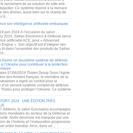
e lancement de sa solution de lutte anti-
kyjacker. Ce système répond à la menace
te des drones, aussi bien sur le champ de
u’à...
nce son intelligence artificielle embarquée
 19 juin 2024 À l’occasion du salon
ry 2024, Safran Electronics & Defense lance
gence artificielle ACE, pour « Advanced
 Engine ». Son objectif est d’intégrer des
s IA dans l’ensemble des produits de Safran
cs...
a fournir un deuxième système de défense
à l’Ukraine pour contribuer à la protection
rritoire
ales 07/06/2024 Thales Group Sous l’égide
ère des Armées français, le ministère de la
ukrainien a signé un contrat pour la
re d’un second système complet de défense
 Thales pour protéger l’Ukraine. Ce système
ORY 2024 : UNE ÉDITION TRÈS
UE
7 éditions, le salon Eurosatory accompagne
tions mondiales du secteur de la Défense et
curité. Notre décennie est marquée par une
ion de l’histoire et l’instauration progressive
el ordre mondial. Ainsi, dans un...