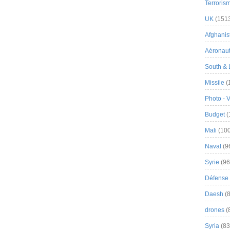
Terroris
UK
(151
Afghanist
Aéronau
South & 
Missile
(
Photo - 
Budget
(
Mali
(100
Naval
(9
Syrie
(96
Défense 
Daesh
(8
drones
(
Syria
(83