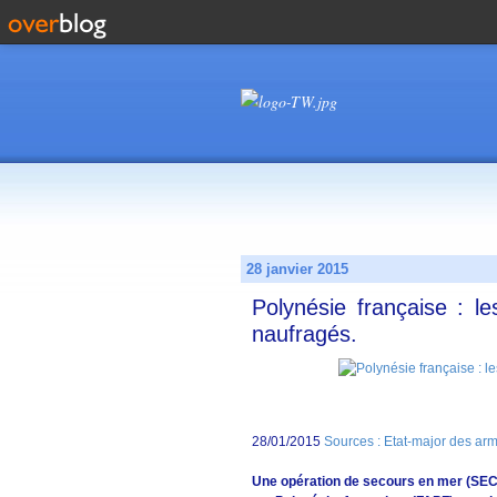
28 janvier 2015
Polynésie française : l
naufragés.
28/01/2015
Sources : Etat-major des ar
Une opération de secours en mer (SE