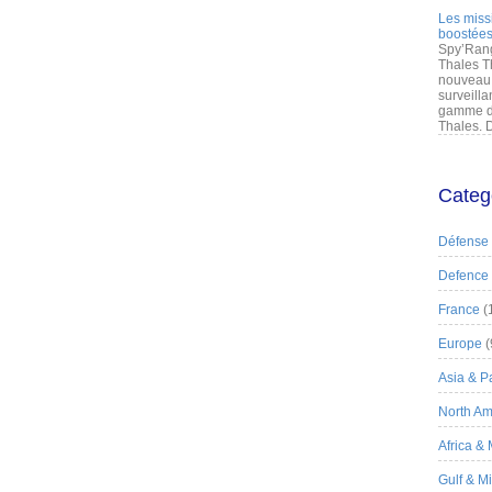
Les miss
boostées
Spy’Rang
Thales T
nouveau 
surveilla
gamme de
Thales. D
Categ
Défense
Defence
France
(
Europe
(
Asia & Pa
North Am
Africa &
Gulf & M