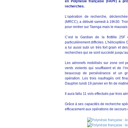
en Polynésie française (FAPF) a pri
recherches.
L’opération de recherche, déclench
(MRCC), a débuté samedi à 19h30. Trois
pour rentrer sur Taenga mais le mauvais te
C’est le Gardian de la flottille 25
particulièrement difficiles. L’hélicoptèr
a lui aussi subi un très fort grain et 
recherches qui se sont succédé jusqu’a
Les aéronefs mobilisés sur zone ont p
vents violents qui soufflaient et de l’in
beaucoup de persévérance et un gra
opération. Les trois naufragés ont fin
Dauphin lundi 19 janvier en fin de matin
Il aura fallu 11 vols effectués par trois a
Grâce à ses capacités de recherche spéc
efficacement aux opérations de secours d