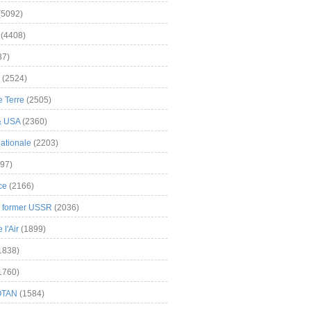
(5092)
(4408)
37)
(2524)
 Terre
(2505)
& USA
(2360)
ationale
(2203)
97)
ce
(2166)
& former USSR
(2036)
l'Air
(1899)
1838)
1760)
OTAN
(1584)