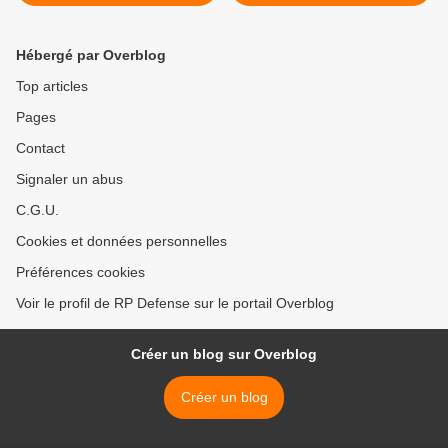
armées devant la
l'Égypte >
commission des affaires
étrangères de l’Assemblée
Hébergé par Overblog
nationale
Top articles
Pages
Contact
Signaler un abus
C.G.U.
Cookies et données personnelles
Préférences cookies
Voir le profil de RP Defense sur le portail Overblog
Créer un blog sur Overblog
Créer un blog