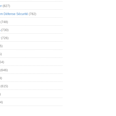
er
(827)
m Défense Sécurité
(782)
(748)
A
(730)
y
(726)
5)
5)
54)
(646)
9)
(615)
)
4)