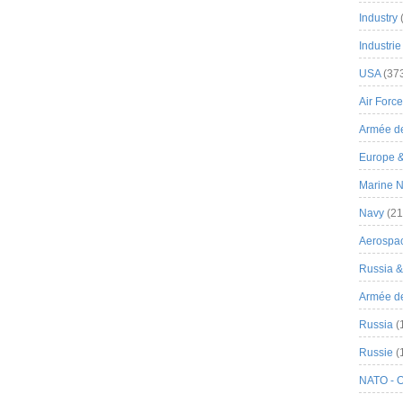
Industry
Industrie
USA
(37
Air Force
Armée de
Europe 
Marine N
Navy
(21
Aerospa
Russia 
Armée de 
Russia
(
Russie
(
NATO - 