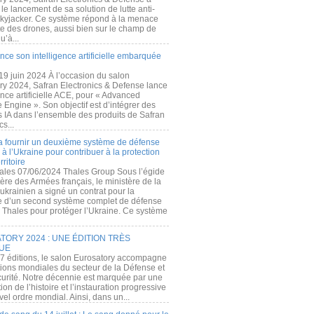
e lancement de sa solution de lutte anti-
kyjacker. Ce système répond à la menace
te des drones, aussi bien sur le champ de
u’à...
nce son intelligence artificielle embarquée
 19 juin 2024 À l’occasion du salon
ry 2024, Safran Electronics & Defense lance
gence artificielle ACE, pour « Advanced
 Engine ». Son objectif est d’intégrer des
s IA dans l’ensemble des produits de Safran
cs...
a fournir un deuxième système de défense
à l’Ukraine pour contribuer à la protection
rritoire
ales 07/06/2024 Thales Group Sous l’égide
ère des Armées français, le ministère de la
ukrainien a signé un contrat pour la
re d’un second système complet de défense
 Thales pour protéger l’Ukraine. Ce système
ORY 2024 : UNE ÉDITION TRÈS
UE
7 éditions, le salon Eurosatory accompagne
tions mondiales du secteur de la Défense et
curité. Notre décennie est marquée par une
ion de l’histoire et l’instauration progressive
el ordre mondial. Ainsi, dans un...