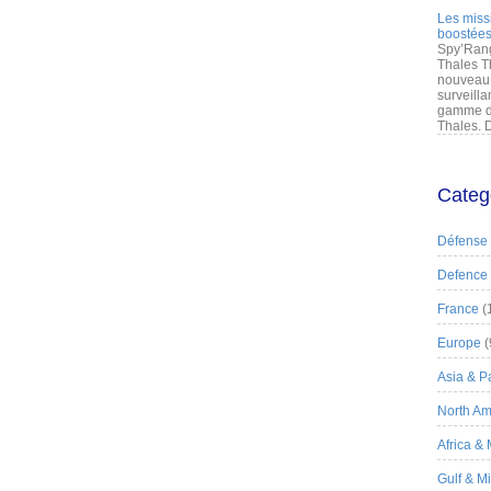
Les miss
boostées
Spy’Rang
Thales T
nouveau 
surveilla
gamme de
Thales. D
Categ
Défense
Defence
France
(
Europe
(
Asia & Pa
North Am
Africa &
Gulf & M