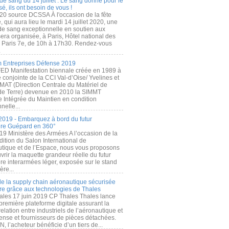
de sang du 14 juillet : Le sang donné pour le
é, ils ont besoin de vous !
20 source DCSSA À l'occasion de la fête
, qui aura lieu le mardi 14 juillet 2020, une
 de sang exceptionnelle en soutien aux
era organisée, à Paris, Hôtel national des
s Paris 7e, de 10h à 17h30. Rendez-vous
.
 Entreprises Défense 2019
FED Manifestation biennale créée en 1989 à
ive conjointe de la CCI Val-d’Oise/ Yvelines et
MAT (Direction Centrale du Matériel de
de Terre) devenue en 2010 la SIMMT
e Intégrée du Maintien en condition
nelle...
2019 - Embarquez à bord du futur
ère Guépard en 360°
19 Ministère des Armées A l’occasion de la
ition du Salon International de
utique et de l’Espace, nous vous proposons
rir la maquette grandeur réelle du futur
ère interarmées léger, exposée sur le stand
ère...
 de la supply chain aéronautique sécurisée
re grâce aux technologies de Thales
ales 17 juin 2019 CP Thales Thales lance
première plateforme digitale assurant la
elation entre industriels de l’aéronautique et
fense et fournisseurs de pièces détachées.
, l’acheteur bénéficie d’un tiers de...