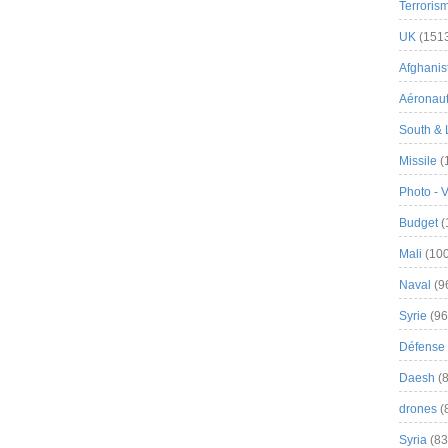
Terroris
UK
(151
Afghanist
Aéronau
South & 
Missile
(
Photo - 
Budget
(
Mali
(100
Naval
(9
Syrie
(96
Défense 
Daesh
(8
drones
(
Syria
(83