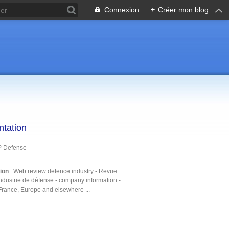
Connexion
+
Créer mon blog
ntation
P Defense
tion
: Web review defence industry - Revue
ndustrie de défense - company information -
France, Europe and elsewhere ...