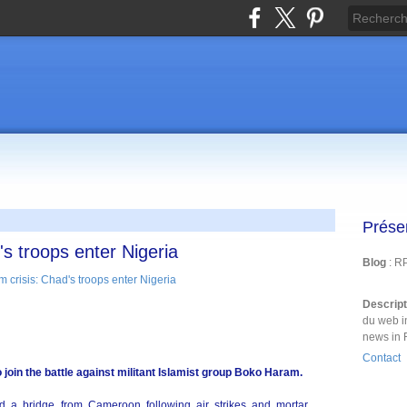
Prése
s troops enter Nigeria
Blog
: R
Descrip
du web i
news in 
Contact
join the battle against militant Islamist group Boko Haram.
d a bridge from Cameroon following air strikes and mortar