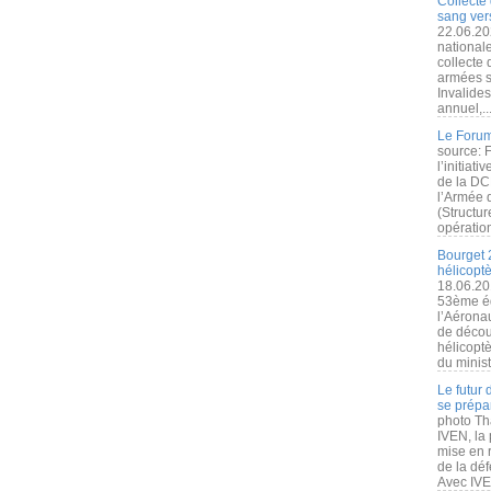
Collecte 
sang vers
22.06.20
nationale
collecte
armées s
Invalide
annuel,..
Le Forum
source: 
l’initiat
de la DC
l’Armée 
(Structur
opération
Bourget 
hélicopt
18.06.20
53ème éd
l’Aérona
de découv
hélicopt
du minist
Le futur
se prépa
photo Th
IVEN, la 
mise en r
de la dé
Avec IVEN