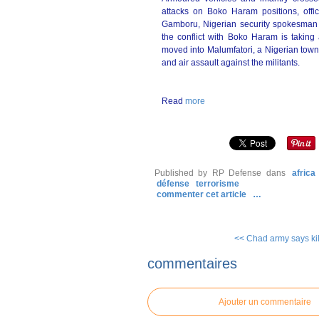
attacks on Boko Haram positions, offic
Gamboru, Nigerian security spokesman
the conflict with Boko Haram is taking
moved into Malumfatori, a Nigerian town
and air assault against the militants.
Read
more
Published by RP Defense
dans
afric
défense
terrorisme
commenter cet article
…
<< Chad army says kil
commentaires
Ajouter un commentaire