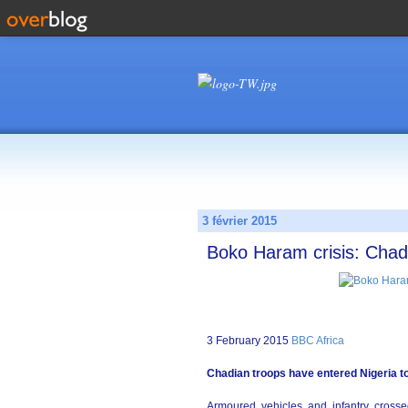
3 février 2015
Boko Haram crisis: Chad'
3 February 2015
BBC Africa
Chadian troops have entered Nigeria to 
Armoured vehicles and infantry crosse