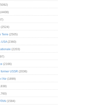
(5092)
(4408)
37)
(2524)
 Terre
(2505)
& USA
(2360)
ationale
(2203)
97)
ce
(2166)
& former USSR
(2036)
l'Air
(1899)
1838)
1760)
OTAN
(1584)