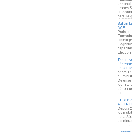
annoncé l
drones S
croissan
bataille q
Safran la
ACE
Paris, le
Eurosato
l’intelli
Cognitive
capacité
Electroni
Thales v
aérienne 
de son te
photo Th
du minist
Défense 
fournitu
aérienne
de...
EUROSAT
ATTEND
Depuis 2
les muta
de la Sé
accélérat
d’un nouv