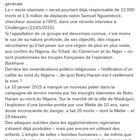
générale.
La « secte islamiste » serait pourtant déjà responsable de 13 000
morts et 1,5 million de déplacés selon Samuel Nguembock,
chercheur associé à l’IRIS, dans une récente interview à
Challenges
(21/01/2015).
Si l’appellation de ce groupe est désormais connue, c’est moins
le cas de sa nature profonde, de ses objectifs, des risques
sécuritaires qu’il fait peser sur une région de plus en plus vaste,
aux confins du Nigeria, du Tchad, du Cameroun et du Niger – où
sont positionnées les troupes françaises de l’opération
Barkhane
…
Derrière les revendications politico-religieuses – l’édification d’un
califat au nord du Nigeria -, de quoi Boko Haram est-il réellement
le nom ?
Le 10 janvier 2015 a marqué un nouveau palier dans la
campagne de terreur menée par les insurgés islamistes de Boko
Haram au nord du Nigeria. Sur le marché de la ville de Maiduguri,
l’explosion d’une bombe portée par une fillette de 10 ans, sans
doute inconsciente du danger, a fait 20 morts – dont la fillette – et
18 blessés.
Des attaques suicides dans les agglomérations nigérianes
s’étaient déjà produites – mais pas encore en utilisant des
enfants. L’emploi de telles « bombes humaines », de même que