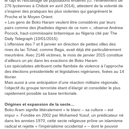
le rapt et l’esclavage de populations entières (cf. l’enlèvement de
276 lycéennes à Chibok en avril 2014), attestent de la volonté de
s’inspirer des pratiques les plus violentes qui gangrènent le
Proche et le Moyen Orient.
« Les gens de Boko Haram veulent être considérés par leurs
pairs comme des jihadistes dignes de ce nom », observe Andrew
Pocock, haut-commissaire britannique au Nigeria cité par The
Daily Telegraph (10/01/2015).
L’offensive des 7 et 8 janvier en direction de petites villes des
rives du lac Tchad, comme Baga, avait déjà été particulièrement
meurtrière. Avec 2146 victimes, le mois de janvier 2015 constitue
d’ailleurs un pic dans les exactions de Boko Haram.
Les spécialistes attribuent cette flambée de violence à l’approche
des élections présidentielle et législatives nigérianes, fixées au 14
février.
Mais aussi à une anticipation d’une réaction militaire régionale,
l’objectif du groupe terroriste étant d’élargir et consolider le plus
rapidement possible sa base territoriale.
Origines et expansion de la secte…
Boko Aram signifie littéralement « le blanc – sa culture – est
impur ». Fondée en 2002 par Mohamed Yusuf, un prédicateur né
dans les années 1970, cette secte religieuse prône un islamisme
radical et rejette « l’impérialisme occidental » – dont le pouvoir