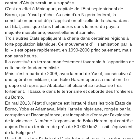
central d’Abuja serait un « suppôt ».
C’est en effet à Maiduguri, capitale de l’Etat septentrional de
Borno, que Yusuf prêche. Au sein d’un Nigeria fédéral, la
constitution permet déjà l’application officielle de la charia dans
cet Etat, ainsi que dans huit autres dans le nord du pays à
majorité musulmane, essentiellement sunnite.
Trois autres Etats appliquent la charia dans certaines régions à
forte population islamique. Ce mouvement d’ »islamisation par la
loi » s’est opéré rapidement, en 1999-2000 principalement, mais
non sans heurts.
Il a constitué un terreau manifestement favorable à l’apparition de
cette secte fondamentaliste.
Mais c’est à partir de 2009, avec la mort de Yusuf, consécutive à
une opération militaire, que Boko Haram opère sa mutation. Le
groupe est repris par Abubakar Shekau et se radicalise très
fortement. Il bascule dans le terrorisme et déborde des frontières
du Borno.
En mai 2013, l’état d’urgence est instauré dans les trois Etats de
Borno, Yobe et Adamawa. Mais l’armée nigériane, rongée par la
corruption et l’incompétence, est incapable d’enrayer l’explosion
de la violence. Ni même l’expansion de Boko Haram, qui contrôle
aujourd’hui un territoire de près de 50 000 km2 – soit l’équivalent
de la Belgique !
David Blair, dans l’article du Daily Telegraph précité, explique que