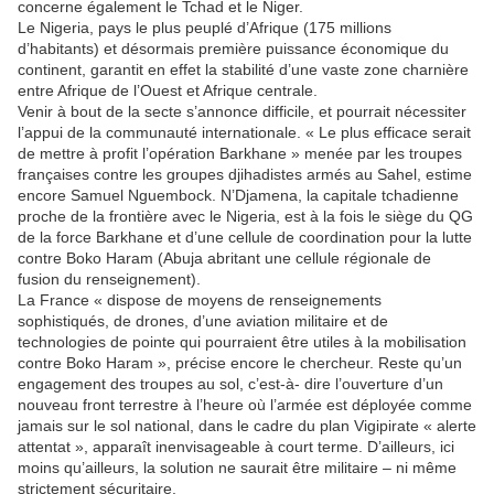
concerne également le Tchad et le Niger.
Le Nigeria, pays le plus peuplé d’Afrique (175 millions
d’habitants) et désormais première puissance économique du
continent, garantit en effet la stabilité d’une vaste zone charnière
entre Afrique de l’Ouest et Afrique centrale.
Venir à bout de la secte s’annonce difficile, et pourrait nécessiter
l’appui de la communauté internationale. « Le plus efficace serait
de mettre à profit l’opération Barkhane » menée par les troupes
françaises contre les groupes djihadistes armés au Sahel, estime
encore Samuel Nguembock. N’Djamena, la capitale tchadienne
proche de la frontière avec le Nigeria, est à la fois le siège du QG
de la force Barkhane et d’une cellule de coordination pour la lutte
contre Boko Haram (Abuja abritant une cellule régionale de
fusion du renseignement).
La France « dispose de moyens de renseignements
sophistiqués, de drones, d’une aviation militaire et de
technologies de pointe qui pourraient être utiles à la mobilisation
contre Boko Haram », précise encore le chercheur. Reste qu’un
engagement des troupes au sol, c’est-à- dire l’ouverture d’un
nouveau front terrestre à l’heure où l’armée est déployée comme
jamais sur le sol national, dans le cadre du plan Vigipirate « alerte
attentat », apparaît inenvisageable à court terme. D’ailleurs, ici
moins qu’ailleurs, la solution ne saurait être militaire – ni même
strictement sécuritaire.