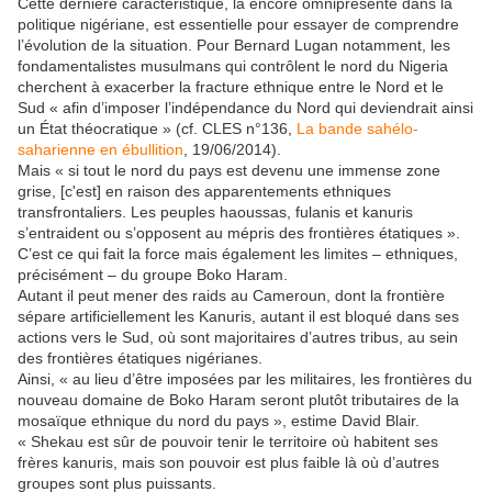
Cette dernière caractéristique, là encore omniprésente dans la
politique nigériane, est essentielle pour essayer de comprendre
l’évolution de la situation. Pour Bernard Lugan notamment, les
fondamentalistes musulmans qui contrôlent le nord du Nigeria
cherchent à exacerber la fracture ethnique entre le Nord et le
Sud « afin d’imposer l’indépendance du Nord qui deviendrait ainsi
un État théocratique » (cf. CLES n°136,
La bande sahélo-
saharienne en ébullition
, 19/06/2014).
Mais « si tout le nord du pays est devenu une immense zone
grise, [c'est] en raison des apparentements ethniques
transfrontaliers. Les peuples haoussas, fulanis et kanuris
s’entraident ou s’opposent au mépris des frontières étatiques ».
C’est ce qui fait la force mais également les limites – ethniques,
précisément – du groupe Boko Haram.
Autant il peut mener des raids au Cameroun, dont la frontière
sépare artificiellement les Kanuris, autant il est bloqué dans ses
actions vers le Sud, où sont majoritaires d’autres tribus, au sein
des frontières étatiques nigérianes.
Ainsi, « au lieu d’être imposées par les militaires, les frontières du
nouveau domaine de Boko Haram seront plutôt tributaires de la
mosaïque ethnique du nord du pays », estime David Blair.
« Shekau est sûr de pouvoir tenir le territoire où habitent ses
frères kanuris, mais son pouvoir est plus faible là où d’autres
groupes sont plus puissants.