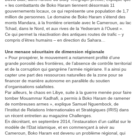
« les combattants de Boko Haram tiennent désormais 11
gouvernements locaux, ce qui représente une population de 1,7
million de personnes. Le domaine de Boko Haram s’étend des
monts Mandara, à la frontière orientale avec le Cameroun, au lac
Tchad, dans le Nord, et aux rives de la Yedseram à l’Ouest ».
Ce qui permet la réactivation des antiques routes de trafic – y
compris d’êtres humains – en direction du Sahara…
Une menace sécuritaire de dimension régionale
« Pour prospérer, le mouvement a notamment profité d’une
grande porosité des frontières, de l’absence de contrôle territorial
et de la corruption qui gangrène l’armée nigériane. Il a ainsi pu
capter une part des ressources naturelles de la zone pour se
financer de manière autonome en parallèle du soutien
d’organisations salafistes.
Par ailleurs, le chaos en Libye, suite à la guerre menée pour faire
tomber Mouammar Kadhafi, a permis à Boko Haram de ramener
de nombreuses armes », explique Samuel Nguembock, de
l’Institut de Relations Internationales et Stratégiques (IRIS) dans
un récent entretien au magazine Challenges.
En décrétant, en septembre 2014, l’instauration d’un califat sur le
modèle de l’Etat islamique, et en commençant à sévir au
Cameroun, Boko Haram est devenu un problème régional, qui