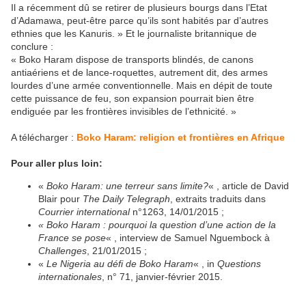
Il a récemment dû se retirer de plusieurs bourgs dans l’Etat
d’Adamawa, peut-être parce qu’ils sont habités par d’autres
ethnies que les Kanuris. » Et le journaliste britannique de
conclure :
« Boko Haram dispose de transports blindés, de canons
antiaériens et de lance-roquettes, autrement dit, des armes
lourdes d’une armée conventionnelle. Mais en dépit de toute
cette puissance de feu, son expansion pourrait bien être
endiguée par les frontières invisibles de l’ethnicité. »
A télécharger :
Boko Haram: religion et frontières en Afrique
Pour aller plus loin:
«
Boko Haram: une terreur sans limite?
« , article de David
Blair pour
The Daily Telegraph
, extraits traduits dans
Courrier international
n°1263, 14/01/2015 ;
« Boko Haram : pourquoi la question d’une action de la
France se pose
« , interview de Samuel Nguembock à
Challenges
, 21/01/2015 ;
«
Le Nigeria au défi de Boko Haram
« , in
Questions
internationales
, n° 71, janvier-février 2015.