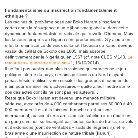
Fondamentalisme ou insurrection fondamentalement
ethnique ?
Les racines du problème posé par Boko Haram s’inscrivent
certes dans la résurgence d’un « jihadisme global », dans cette
dynamique fontamentaliste et radicale qui travaille l’Oumma. Mais
les facteurs propres au Nigeria sont prédominants. S’y ajoute en
effet la réminiscence du vieux sultanat Haoussa de Kano, devenu
vassal du califat de Sokoto dès 1805, mais absorbé
définitivement par le Nigeria qu’en 1967 (cf. note CLES n°143,
Le
retour des « guerres de religion »?
, 16/10/2014).
Il ne faut pas oublier non plus la violence qui caractérise le jeu
politique interne du pays, certains politiciens du Nord n’ayant
jamais hésité à utiliser voire susciter des groupes d’hommes de
main pour éliminer leurs adversaires – quitte à leur mettre sur le
dos des actes dont ils ne sont pas les auteurs…
Reste que Boko Haram est devenu une menace militaire
sérieuse, avec près de 4 000 combattants parmi ses 30 000 à 40
000 membres. Il est à la fois une branche du jihadisme
international, au sein d’un « arc islamiste sahélien » en ébullition,
un gang criminel, se finançant par toutes sortes de trafics, de vols
et d’extorsions (dont de véritables « raids de négriers »), et le
bras armé d’une insurrection de nature tribale (kanuri).