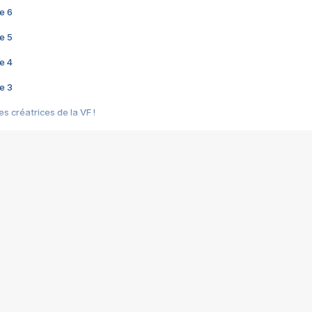
e 6
e 5
e 4
e 3
s créatrices de la VF !
e 2
e 1
e Mektoub My Love arrive enfin ! Rencontre avec Shaïn Boumedine et Sal
i : après Toni en famille
elle réalise le bouleversant Dites lui que je l'aime
ais ! Rencontre autour de Vie privée de Rebecca Zlotowski
 de Marguerite, Grave... Rencontre avec Ella Rumpf