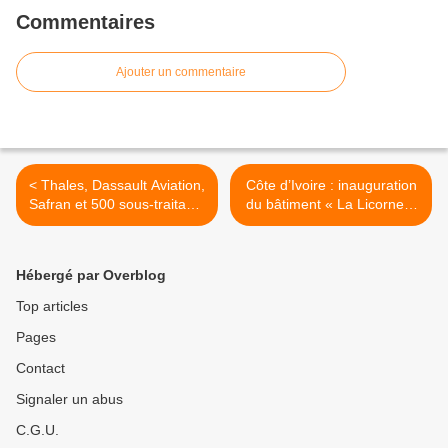
Commentaires
Ajouter un commentaire
< Thales, Dassault Aviation,
Côte d’Ivoire : inauguration
Safran et 500 sous-traitants
du bâtiment « La Licorne »
vont bénéficier de la vente
>
du Rafale à l'Egypte
Hébergé par Overblog
Top articles
Pages
Contact
Signaler un abus
C.G.U.