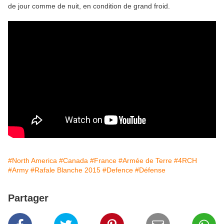
de jour comme de nuit, en condition de grand froid.
#North America
#Canada
#France
#Armée de Terre
#4RCH
#Army
#Rafale Blanche 2015
#Defence
#Défense
Partager