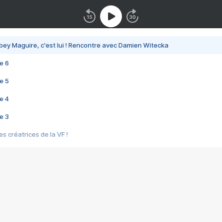
bey Maguire, c'est lui ! Rencontre avec Damien Witecka
e 6
e 5
e 4
e 3
s créatrices de la VF !
e 2
e 1
e Mektoub My Love arrive enfin ! Rencontre avec Shaïn Boumedine et Sal
i : après Toni en famille