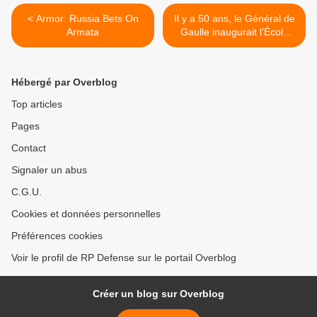
< Armor: Russia Bets On
Il y a 50 ans, le Général de
Armata
Gaulle inaugurait l’École
navale le 15 Février 1965 >
Hébergé par Overblog
Top articles
Pages
Contact
Signaler un abus
C.G.U.
Cookies et données personnelles
Préférences cookies
Voir le profil de RP Defense sur le portail Overblog
Créer un blog sur Overblog