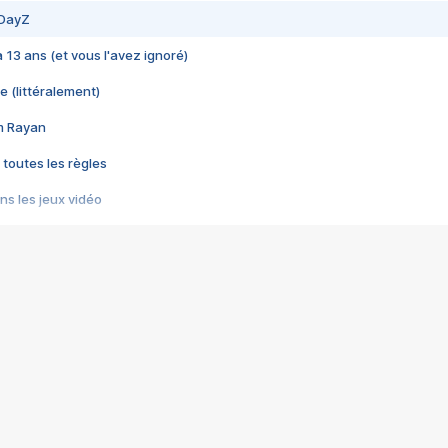
 DayZ
 a 13 ans (et vous l'avez ignoré)
e (littéralement)
im Rayan
 toutes les règles
s les jeux vidéo
us choquant de Rockstar ? - Le scandale BULLY
e plus moche de Steam
du RÊVE tourne au CAUCHEMAR
pendant 8 heures
it… à tort
umiliés par un jeu vidéo