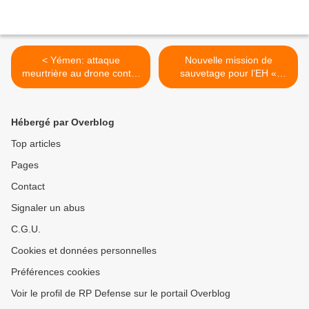
< Yémen: attaque
Nouvelle mission de
meurtrière au drone contre
sauvetage pour l’EH «
Al-Qaïda, heurts dans le
Solenzara » >
Sud
Hébergé par Overblog
Top articles
Pages
Contact
Signaler un abus
C.G.U.
Cookies et données personnelles
Préférences cookies
Voir le profil de RP Defense sur le portail Overblog