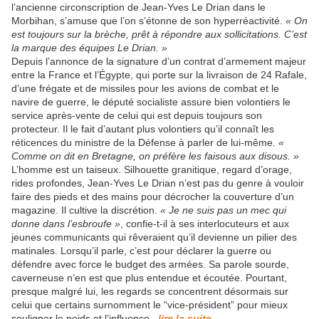
l’ancienne circonscription de Jean-Yves Le Drian dans le
Morbihan, s’amuse que l’on s’étonne de son hyperréactivité.
« On
est toujours sur la brèche, prêt à répondre aux sollicitations. C’est
la marque des équipes Le Drian. »
Depuis l’annonce de la signature d’un contrat d’armement majeur
entre la France et l’Égypte, qui porte sur la livraison de 24 Rafale,
d’une frégate et de missiles pour les avions de combat et le
navire de guerre, le député socialiste assure bien volontiers le
service après-vente de celui qui est depuis toujours son
protecteur. Il le fait d’autant plus volontiers qu’il connaît les
réticences du ministre de la Défense à parler de lui-même.
«
Comme on dit en Bretagne, on préfère les faisous aux disous. »
L’homme est un taiseux. Silhouette granitique, regard d’orage,
rides profondes, Jean-Yves Le Drian n’est pas du genre à vouloir
faire des pieds et des mains pour décrocher la couverture d’un
magazine. Il cultive la discrétion.
« Je ne suis pas un mec qui
donne dans l’esbroufe »
, confie-t-il à ses interlocuteurs et aux
jeunes communicants qui rêveraient qu’il devienne un pilier des
matinales. Lorsqu’il parle, c’est pour déclarer la guerre ou
défendre avec force le budget des armées. Sa parole sourde,
caverneuse n’en est que plus entendue et écoutée. Pourtant,
presque malgré lui, les regards se concentrent désormais sur
celui que certains surnomment le “vice-président” pour mieux
souligner le poids et l’influence
...lire la suite...