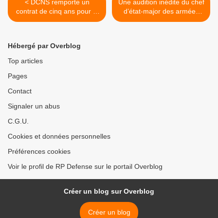
< DCNS remporte un
Une audition inédite du chef
contrat de cinq ans pour la
d’état-major des armées
modernisation et le
devant la commission des
maintien en condition
affaires étrangères de
opérationnelle de
l’Assemblée nationale >
Hébergé par Overblog
simulateurs de défense à
vue (SIMDAV)
Top articles
Pages
Contact
Signaler un abus
C.G.U.
Cookies et données personnelles
Préférences cookies
Voir le profil de RP Defense sur le portail Overblog
Créer un blog sur Overblog
Créer un blog