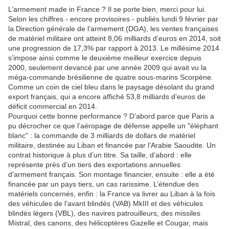
L’armement made in France ? Il se porte bien, merci pour lui.
Selon les chiffres - encore provisoires - publiés lundi 9 février par
la Direction générale de l’armement (DGA), les ventes françaises
de matériel militaire ont atteint 8,06 milliards d’euros en 2014, soit
une progression de 17,3% par rapport à 2013. Le millésime 2014
s’impose ainsi comme le deuxième meilleur exercice depuis
2000, seulement devancé par une année 2009 qui avait vu la
méga-commande brésilienne de quatre sous-marins Scorpène.
Comme un coin de ciel bleu dans le paysage désolant du grand
export français, qui a encore affiché 53,8 milliards d’euros de
déficit commercial en 2014.
Pourquoi cette bonne performance ? D’abord parce que Paris a
pu décrocher ce que l’aéropage de défense appelle un "éléphant
blanc" : la commande de 3 milliards de dollars de matériel
militaire, destinée au Liban et financée par l’Arabie Saoudite. Un
contrat historique à plus d’un titre. Sa taille, d’abord : elle
représente près d’un tiers des exportations annuelles
d’armement français. Son montage financier, ensuite : elle a été
financée par un pays tiers, un cas rarissime. L’étendue des
matériels concernés, enfin : la France va livrer au Liban à la fois
des véhicules de l’avant blindés (VAB) MkIII et des véhicules
blindés légers (VBL), des navires patrouilleurs, des missiles
Mistral, des canons, des hélicoptères Gazelle et Cougar, mais