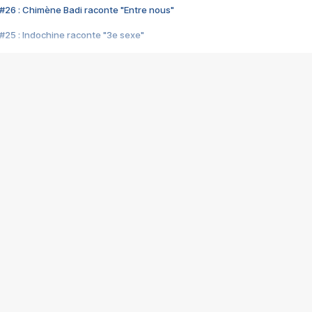
#26 : Chimène Badi raconte "Entre nous"
#25 : Indochine raconte "3e sexe"
#24 : Zaho raconte "C'est chelou"
#23 : Patrick Bruel raconte "Au café des délices"
#22 : Kyo raconte "Le chemin"
#21 : Nolwenn Leroy raconte "Cassé"
#20 : Patrick Hernandez raconte "Born to be alive"
#19 : Lorie raconte "Près de moi"
#18 : Michael Jones raconte "A nos actes manqués" (avec Jean-Jacque
#17 : Khaled raconte "Aïcha"
#16 : Corneille raconte "Parce qu'on vient de loin"
#15 : Indochine raconte "L'aventurier"
14 : Lorie raconte "Sur un air latino"