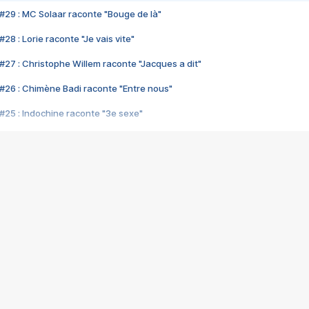
#29 : MC Solaar raconte "Bouge de là"
28 : Lorie raconte "Je vais vite"
#27 : Christophe Willem raconte "Jacques a dit"
#26 : Chimène Badi raconte "Entre nous"
#25 : Indochine raconte "3e sexe"
#24 : Zaho raconte "C'est chelou"
#23 : Patrick Bruel raconte "Au café des délices"
#22 : Kyo raconte "Le chemin"
#21 : Nolwenn Leroy raconte "Cassé"
#20 : Patrick Hernandez raconte "Born to be alive"
#19 : Lorie raconte "Près de moi"
#18 : Michael Jones raconte "A nos actes manqués" (avec Jean-Jacque