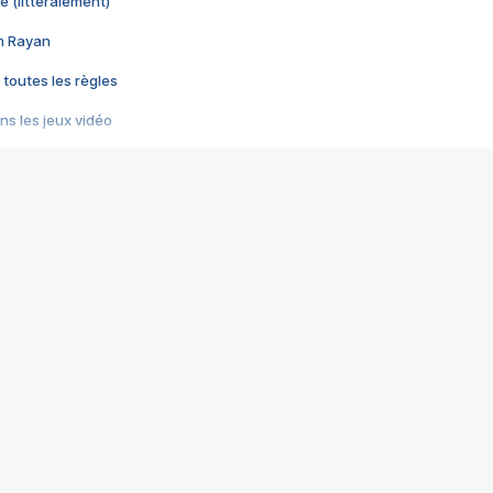
e (littéralement)
im Rayan
 toutes les règles
s les jeux vidéo
us choquant de Rockstar ? - Le scandale BULLY
e plus moche de Steam
du RÊVE tourne au CAUCHEMAR
pendant 8 heures
it… à tort
umiliés par un jeu vidéo
ire - Final Fantasy 8
ti un empire - Age of Empires
story DOFUS