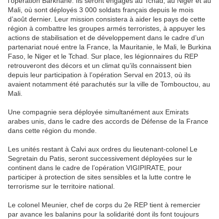
l’opération Barkhane. Ils seront engagés au Tchad, au Niger et au
Mali, où sont déployés 3 000 soldats français depuis le mois
d’août dernier. Leur mission consistera à aider les pays de cette
région à combattre les groupes armés terroristes, à appuyer les
actions de stabilisation et de développement dans le cadre d’un
partenariat noué entre la France, la Mauritanie, le Mali, le Burkina
Faso, le Niger et le Tchad. Sur place, les légionnaires du REP
retrouveront des décors et un climat qu’ils connaissent bien
depuis leur participation à l’opération Serval en 2013, où ils
avaient notamment été parachutés sur la ville de Tombouctou, au
Mali.
Une compagnie sera déployée simultanément aux Emirats
arabes unis, dans le cadre des accords de Défense de la France
dans cette région du monde.
Les unités restant à Calvi aux ordres du lieutenant-colonel Le
Segretain du Patis, seront successivement déployées sur le
continent dans le cadre de l’opération VIGIPIRATE, pour
participer à protection de sites sensibles et la lutte contre le
terrorisme sur le territoire national.
Le colonel Meunier, chef de corps du 2e REP tient à remercier
par avance les balanins pour la solidarité dont ils font toujours