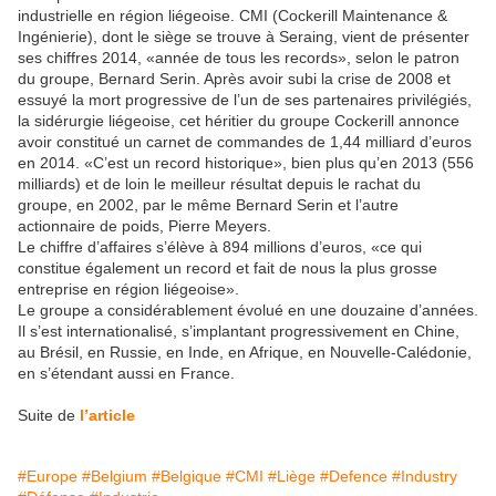
industrielle en région liégeoise. CMI (Cockerill Maintenance &
Ingénierie), dont le siège se trouve à Seraing, vient de présenter
ses chiffres 2014, «année de tous les records», selon le patron
du groupe, Bernard Serin. Après avoir subi la crise de 2008 et
essuyé la mort progressive de l’un de ses partenaires privilégiés,
la sidérurgie liégeoise, cet héritier du groupe Cockerill annonce
avoir constitué un carnet de commandes de 1,44 milliard d’euros
en 2014. «C’est un record historique», bien plus qu’en 2013 (556
milliards) et de loin le meilleur résultat depuis le rachat du
groupe, en 2002, par le même Bernard Serin et l’autre
actionnaire de poids, Pierre Meyers.
Le chiffre d’affaires s’élève à 894 millions d’euros, «ce qui
constitue également un record et fait de nous la plus grosse
entreprise en région liégeoise».
Le groupe a considérablement évolué en une douzaine d’années.
Il s’est internationalisé, s’implantant progressivement en Chine,
au Brésil, en Russie, en Inde, en Afrique, en Nouvelle-Calédonie,
en s’étendant aussi en France.
Suite de
l’article
#Europe
#Belgium
#Belgique
#CMI
#Liège
#Defence
#Industry