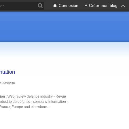
Connexion
+
Créer mon blog
ntation
P Defense
tion
: Web review defence industry - Revue
ndustrie de défense - company information -
France, Europe and elsewhere ...