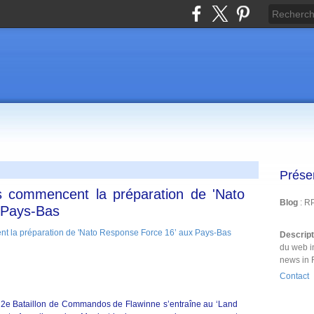
Prése
commencent la préparation de 'Nato
Blog
: R
 Pays-Bas
Descrip
du web i
news in 
Contact
du 2e Bataillon de Commandos de Flawinne s’entraîne au ‘Land