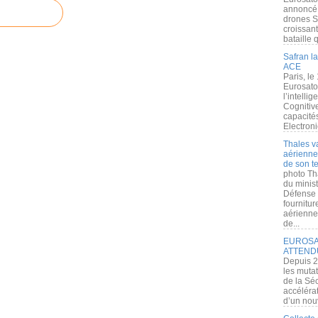
annoncé l
drones S
croissan
bataille q
Safran la
ACE
Paris, le
Eurosato
l’intelli
Cognitive
capacité
Electroni
Thales v
aérienne 
de son te
photo Th
du minist
Défense 
fournitu
aérienne
de...
EUROSAT
ATTEND
Depuis 2
les muta
de la Sé
accélérat
d’un nouv