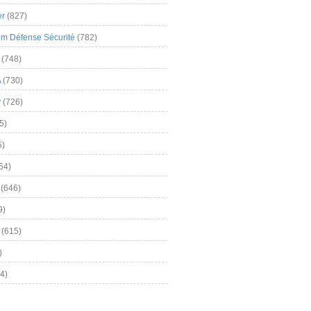
er
(827)
m Défense Sécurité
(782)
(748)
A
(730)
y
(726)
5)
5)
54)
(646)
9)
(615)
)
4)