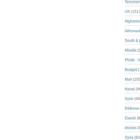
Terroris
UK
(151
Afghanist
Aéronau
South & 
Missile
(
Photo - 
Budget
(
Mali
(100
Naval
(9
Syrie
(96
Défense 
Daesh
(8
drones
(
Syria
(83