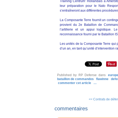
Training Centrum’ Hollandais à Amersf
leur préparation pour le Nato Respon
s’entraîneront aux différentes procédures
La Composante Terre fournit un continge
provient du 2e Bataillon de Command
l’artillerie et un appui logistique
reconnaissance fourni par le Bataillon I
Les unités de la Composante Terre qui 
d’un an, en tant qu’unité d’intervention r
Published by RP Defense
dans
europ
bataillon de commandos
flawinne
defe
commenter cet article
…
<< Contrats de défen
commentaires