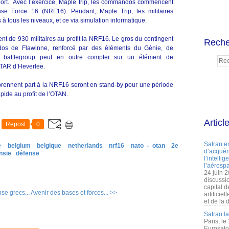
oort. Avec l’exercice, Maple trip, les commandos commencent
se Force 16 (NRF16). Pendant, Maple Trip, les militaires
 à tous les niveaux, et ce via simulation informatique.
nt de 930 militaires au profit la NRF16. Le gros du contingent
Reche
os de Flawinne, renforcé par des éléments du Génie, de
. Le battlegroup peut en outre compter sur un élément de
STAR d’Heverlee.
prennent part à la NRF16 seront en stand-by pour une période
apide au profit de l’OTAN.
Articl
Repost
0
Safran e
e
belgium
belgique
netherlands
nrf16
nato - otan
2e
d’acquéri
nsie
défense
l’intelli
l’aérospa
24 juin 
discussi
capital d
se grecs...
Avenir des bases et forces... >>
artificie
et de la 
Safran l
Paris, le
Eurosato