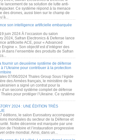
e lancement de sa solution de lutte anti-
kyjacker. Ce système répond à la menace
te des drones, aussi bien sur le champ de
u’à...
nce son intelligence artificielle embarquée
 19 juin 2024 À l’occasion du salon
ry 2024, Safran Electronics & Defense lance
gence artificielle ACE, pour « Advanced
 Engine ». Son objectif est d’intégrer des
s IA dans l’ensemble des produits de Safran
cs...
a fournir un deuxième système de défense
à l’Ukraine pour contribuer à la protection
rritoire
ales 07/06/2024 Thales Group Sous l’égide
ère des Armées français, le ministère de la
ukrainien a signé un contrat pour la
re d’un second système complet de défense
 Thales pour protéger l’Ukraine. Ce système
ORY 2024 : UNE ÉDITION TRÈS
UE
7 éditions, le salon Eurosatory accompagne
tions mondiales du secteur de la Défense et
curité. Notre décennie est marquée par une
ion de l’histoire et l’instauration progressive
el ordre mondial. Ainsi, dans un...