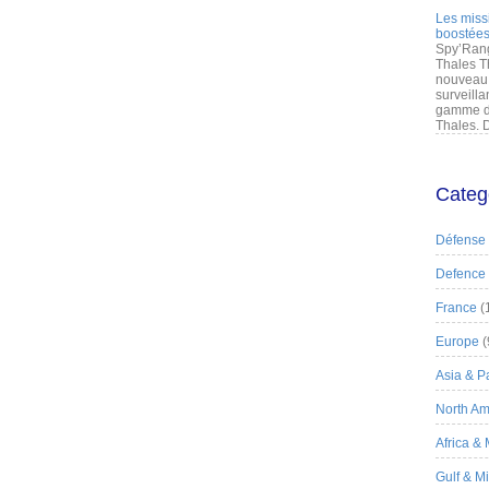
Les miss
boostées
Spy’Rang
Thales T
nouveau 
surveilla
gamme de
Thales. D
Categ
Défense
Defence
France
(
Europe
(
Asia & Pa
North Am
Africa &
Gulf & M