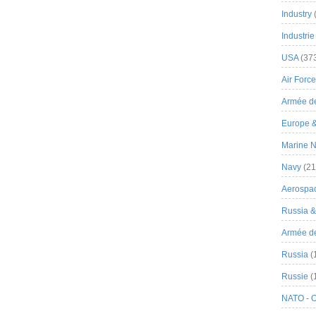
Industry
Industrie
USA
(37
Air Force
Armée de
Europe 
Marine N
Navy
(21
Aerospa
Russia 
Armée de 
Russia
(
Russie
(
NATO - 