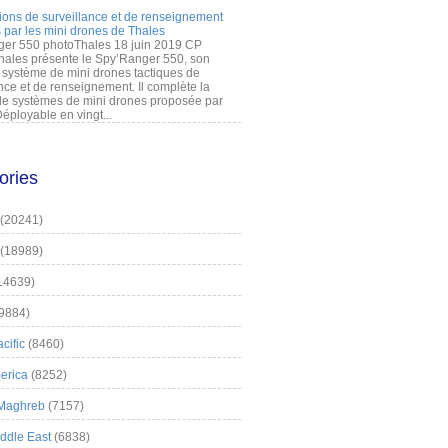
ions de surveillance et de renseignement
 par les mini drones de Thales
er 550 photoThales 18 juin 2019 CP
hales présente le Spy’Ranger 550, son
système de mini drones tactiques de
nce et de renseignement. Il complète la
 systèmes de mini drones proposée par
éployable en vingt...
ories
(20241)
(18989)
14639)
9884)
cific
(8460)
erica
(8252)
 Maghreb
(7157)
iddle East
(6838)