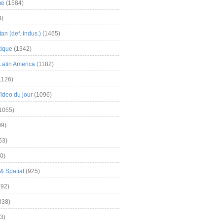
me
(1584)
3)
an (def. indus.)
(1465)
tique
(1342)
Latin America
(1182)
1126)
Video du jour
(1096)
1055)
9)
63)
0)
& Spatial
(925)
92)
838)
3)