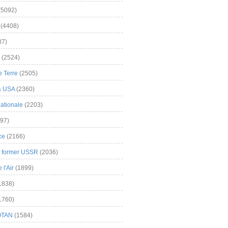
(5092)
(4408)
37)
(2524)
 Terre
(2505)
& USA
(2360)
ationale
(2203)
97)
ce
(2166)
& former USSR
(2036)
l'Air
(1899)
1838)
1760)
OTAN
(1584)