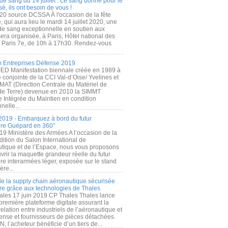
de sang du 14 juillet : Le sang donné pour le
é, ils ont besoin de vous !
20 source DCSSA À l'occasion de la fête
, qui aura lieu le mardi 14 juillet 2020, une
 de sang exceptionnelle en soutien aux
era organisée, à Paris, Hôtel national des
s Paris 7e, de 10h à 17h30. Rendez-vous
.
 Entreprises Défense 2019
FED Manifestation biennale créée en 1989 à
ive conjointe de la CCI Val-d’Oise/ Yvelines et
MAT (Direction Centrale du Matériel de
de Terre) devenue en 2010 la SIMMT
e Intégrée du Maintien en condition
nelle...
2019 - Embarquez à bord du futur
ère Guépard en 360°
19 Ministère des Armées A l’occasion de la
ition du Salon International de
utique et de l’Espace, nous vous proposons
rir la maquette grandeur réelle du futur
ère interarmées léger, exposée sur le stand
ère...
 de la supply chain aéronautique sécurisée
re grâce aux technologies de Thales
ales 17 juin 2019 CP Thales Thales lance
première plateforme digitale assurant la
elation entre industriels de l’aéronautique et
fense et fournisseurs de pièces détachées.
, l’acheteur bénéficie d’un tiers de...