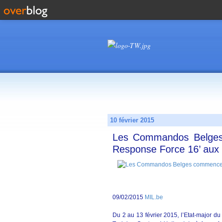
10 février 2015
Les Commandos Belges 
Response Force 16’ aux
09/02/2015
MIL.be
Du 2 au 13 février 2015, l’Etat-major 