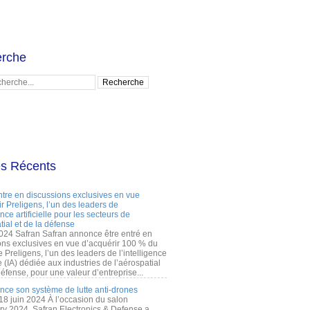
rche
es Récents
ntre en discussions exclusives en vue
r Preligens, l’un des leaders de
gence artificielle pour les secteurs de
tial et de la défense
2024 Safran Safran annonce être entré en
ons exclusives en vue d’acquérir 100 % du
e Preligens, l’un des leaders de l’intelligence
lle (IA) dédiée aux industries de l’aérospatial
défense, pour une valeur d’entreprise...
ance son système de lutte anti-drones
 18 juin 2024 À l’occasion du salon
ry 2024, Safran Electronics & Defense a