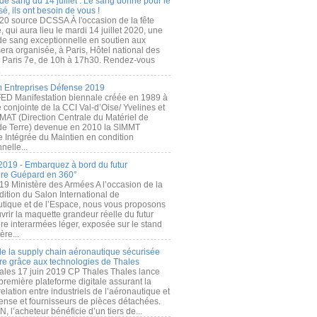
de sang du 14 juillet : Le sang donné pour le
é, ils ont besoin de vous !
20 source DCSSA À l'occasion de la fête
, qui aura lieu le mardi 14 juillet 2020, une
 de sang exceptionnelle en soutien aux
era organisée, à Paris, Hôtel national des
s Paris 7e, de 10h à 17h30. Rendez-vous
.
 Entreprises Défense 2019
FED Manifestation biennale créée en 1989 à
ive conjointe de la CCI Val-d’Oise/ Yvelines et
MAT (Direction Centrale du Matériel de
de Terre) devenue en 2010 la SIMMT
e Intégrée du Maintien en condition
nelle...
2019 - Embarquez à bord du futur
ère Guépard en 360°
19 Ministère des Armées A l’occasion de la
ition du Salon International de
utique et de l’Espace, nous vous proposons
rir la maquette grandeur réelle du futur
ère interarmées léger, exposée sur le stand
ère...
 de la supply chain aéronautique sécurisée
re grâce aux technologies de Thales
ales 17 juin 2019 CP Thales Thales lance
première plateforme digitale assurant la
elation entre industriels de l’aéronautique et
fense et fournisseurs de pièces détachées.
, l’acheteur bénéficie d’un tiers de...