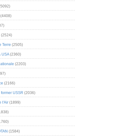
(5092)
(4408)
37)
(2524)
 Terre
(2505)
& USA
(2360)
ationale
(2203)
97)
ce
(2166)
& former USSR
(2036)
l'Air
(1899)
1838)
1760)
OTAN
(1584)