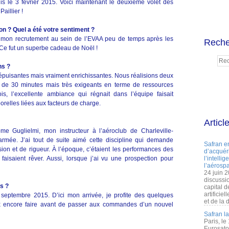
is le 3 février 2015. Voici maintenant le deuxième volet des
aillier !
n ? Quel a été votre sentiment ?
ris mon recrutement au sein de l’EVAA peu de temps après les
Reche
 Ce fut un superbe cadeau de Noël !
ns ?
épuisantes mais vraiment enrichissantes. Nous réalisions deux
ès de 30 minutes mais très exigeants en terme de ressources
is, l’excellente ambiance qui régnait dans l’équipe faisait
relles liées aux facteurs de charge.
Articl
ôme Guglielmi, mon instructeur à l’aéroclub de Charleville-
rmée. J’ai tout de suite aimé cette discipline qui demande
Safran e
on et de rigueur. À l’époque, c’étaient les performances des
d’acquéri
aisaient rêver. Aussi, lorsque j’ai vu une prospection pour
l’intelli
l’aérospa
24 juin 
discussi
s ?
capital d
artificie
 septembre 2015. D’ici mon arrivée, je profite des quelques
et de la 
x encore faire avant de passer aux commandes d’un nouvel
Safran l
Paris, le
Eurosato