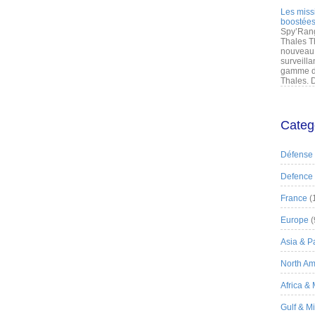
Les miss
boostées
Spy’Rang
Thales T
nouveau 
surveilla
gamme de
Thales. D
Categ
Défense
Defence
France
(
Europe
(
Asia & Pa
North Am
Africa &
Gulf & M