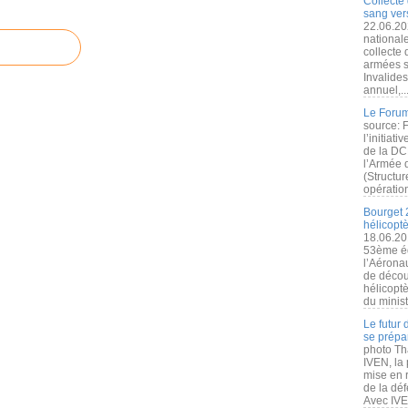
Collecte 
sang vers
22.06.20
nationale
collecte
armées s
Invalide
annuel,..
Le Forum
source: 
l’initiat
de la DC
l’Armée 
(Structur
opération
Bourget 
hélicopt
18.06.20
53ème éd
l’Aérona
de découv
hélicopt
du minist
Le futur
se prépa
photo Th
IVEN, la 
mise en r
de la dé
Avec IVEN