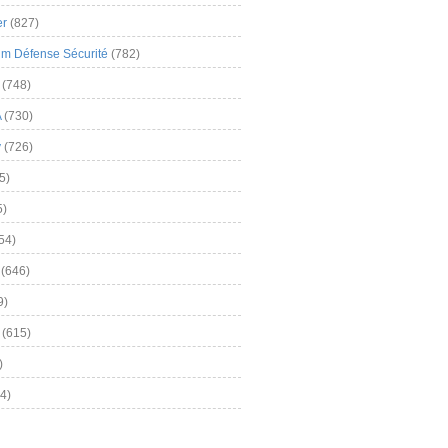
er
(827)
m Défense Sécurité
(782)
(748)
A
(730)
y
(726)
5)
5)
54)
(646)
9)
(615)
)
4)