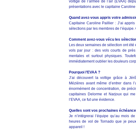
voltige de l’armée de l’air (EVAA) depu
présentations avec le capitaine Caroline P
Quand avez-vous appris votre admissio
Capitaine Caroline Paillier : J’ai app
sélections par les membres de l’équipe.
Comment avez-vous vécu les sélectio
Les deux semaines de sélection ont été 
vols par jour : des vols courts de pr
mentales et surtout physiques. Toutefo
immédiatement oublier les douleurs corpo
Pourquoi l’EVAA ?
J’ai découvert la voltige grâce à Jér
Mézières avant même d’entrer dans l’a
énormément de concentration, de précisi
capitaines Delorme et Narjoux qui me f
l’EVAA, ce fut une évidence.
Quelles sont vos prochaines échéance
Je n’intégrerai l’équipe qu’au mois de
heures de vol de Tornado que je peu
appareil !