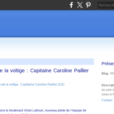
Prése
la voltige : Capitaine Caroline Paillier
Blog
: R
Descrip
du web i
news in 
Contact
ons le lieutenant Victor Lalloué, nouveau pilote de l’équipe de