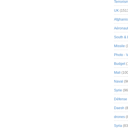
Terroris
UK
(151
Afghanist
Aéronau
South & 
Missile
(
Photo - 
Budget
(
Mali
(100
Naval
(9
Syrie
(96
Défense 
Daesh
(8
drones
(
Syria
(83