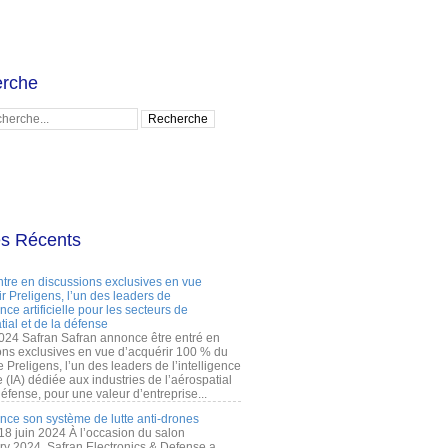
rche
es Récents
ntre en discussions exclusives en vue
r Preligens, l’un des leaders de
gence artificielle pour les secteurs de
tial et de la défense
2024 Safran Safran annonce être entré en
ons exclusives en vue d’acquérir 100 % du
e Preligens, l’un des leaders de l’intelligence
lle (IA) dédiée aux industries de l’aérospatial
défense, pour une valeur d’entreprise...
ance son système de lutte anti-drones
 18 juin 2024 À l’occasion du salon
ry 2024, Safran Electronics & Defense a