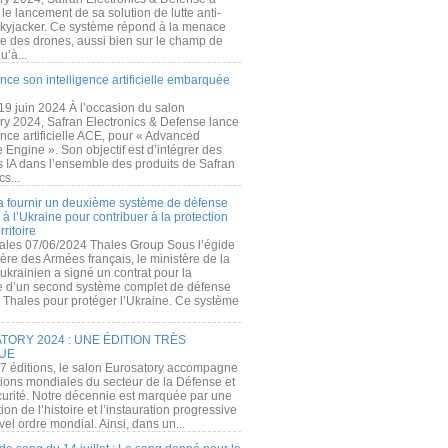
e lancement de sa solution de lutte anti-
kyjacker. Ce système répond à la menace
te des drones, aussi bien sur le champ de
u’à...
nce son intelligence artificielle embarquée
 19 juin 2024 À l’occasion du salon
ry 2024, Safran Electronics & Defense lance
gence artificielle ACE, pour « Advanced
 Engine ». Son objectif est d’intégrer des
s IA dans l’ensemble des produits de Safran
cs...
a fournir un deuxième système de défense
à l’Ukraine pour contribuer à la protection
rritoire
ales 07/06/2024 Thales Group Sous l’égide
ère des Armées français, le ministère de la
ukrainien a signé un contrat pour la
re d’un second système complet de défense
 Thales pour protéger l’Ukraine. Ce système
ORY 2024 : UNE ÉDITION TRÈS
UE
7 éditions, le salon Eurosatory accompagne
tions mondiales du secteur de la Défense et
curité. Notre décennie est marquée par une
ion de l’histoire et l’instauration progressive
el ordre mondial. Ainsi, dans un...