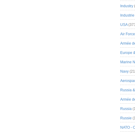
Industry
Industrie
USA
(37
Air Force
Armée de
Europe 
Marine N
Navy
(21
Aerospa
Russia 
Armée de 
Russia
(
Russie
(
NATO - 