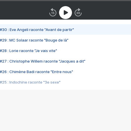
#30 : Eve Angeli raconte "Avant de partir"
#29 : MC Solaar raconte "Bouge de là"
28 : Lorie raconte "Je vais vite"
#27 : Christophe Willem raconte "Jacques a dit"
#26 : Chimène Badi raconte "Entre nous"
#25 : Indochine raconte "3e sexe"
#24 : Zaho raconte "C'est chelou"
#23 : Patrick Bruel raconte "Au café des délices"
#22 : Kyo raconte "Le chemin"
#21 : Nolwenn Leroy raconte "Cassé"