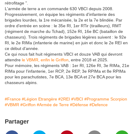
rétrofitage ".
L'armée de terre a en commande 630 VBCI depuis 2008.
Progressivement, on équipe les régiments d'infanterie des
brigades lourdes, la 1re mécanisée, la 2e et la 7e blindée. Par
ordre d'entrée en scène : le 35e RI, 1er RTir (tirailleurs), RMT
(régiment de marche du Tchad), 152e RI, 16e BC (bataillon de
chasseurs). Trois régiments de brigades légères suivent : le 92e
RI, le 2e RIMa (infanterie de marine) en juin et donc le 2e REI en
ce début d'année.
Ce qui nous fait huit régiments VBCI et douze VAB qui devront
attendre
le VBMR, enfin le Griffon
, entre 2018 et 2025.
Pour mémoire, les régiments VAB : 1er RI, 126e RI, 3e RIMa, 21e
RIMa pour l'infanterie, 1er RCP, 2e REP, 3e RPIMa et 8e RPIMa
pour les parachutistes, 7e BCA, 13e BCA et 27e BCA pour les
chasseurs alpins.
#France
#Légion Etrangère
#2REI
#VBCI
#Programme Scorpion
#VBMR
#Griffon
#Armée de Terre
#Défense
#Defence
Partager