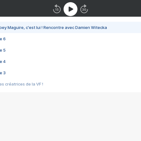
bey Maguire, c'est lui ! Rencontre avec Damien Witecka
e 6
e 5
e 4
e 3
s créatrices de la VF !
e 2
e 1
e Mektoub My Love arrive enfin ! Rencontre avec Shaïn Boumedine et Sal
i : après Toni en famille
elle réalise le bouleversant Dites lui que je l'aime