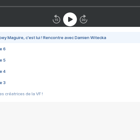
bey Maguire, c'est lui ! Rencontre avec Damien Witecka
e 6
e 5
e 4
e 3
s créatrices de la VF !
e 2
e 1
e Mektoub My Love arrive enfin ! Rencontre avec Shaïn Boumedine et Sal
i : après Toni en famille