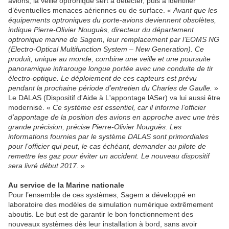
avions, la veille optronique sert à détecter, puis à identifier
d’éventuelles menaces aériennes ou de surface. «
Avant que les
équipements optroniques du porte-avions deviennent obsolètes,
indique Pierre-Olivier Nouguès, directeur du département
optronique marine de Sagem, leur remplacement par l’EOMS NG
(Electro-Optical Multifunction System – New Generation). Ce
produit, unique au monde, combine une veille et une poursuite
panoramique infrarouge longue portée avec une conduite de tir
électro-optique. Le déploiement de ces capteurs est prévu
pendant la prochaine période d’entretien du Charles de Gaulle.
»
Le DALAS (Dispositif d'Aide à L'appontage lASer) va lui aussi être
modernisé. «
Ce système est essentiel, car il informe l’officier
d’appontage de la position des avions en approche avec une très
grande précision, précise Pierre-Olivier Nouguès. Les
informations fournies par le système DALAS sont primordiales
pour l’officier qui peut, le cas échéant, demander au pilote de
remettre les gaz pour éviter un accident. Le nouveau dispositif
sera livré début 2017.
»
Au service de la Marine nationale
Pour l’ensemble de ces systèmes, Sagem a développé en
laboratoire des modèles de simulation numérique extrêmement
aboutis. Le but est de garantir le bon fonctionnement des
nouveaux systèmes dès leur installation à bord, sans avoir