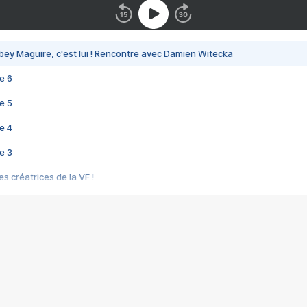
bey Maguire, c'est lui ! Rencontre avec Damien Witecka
e 6
e 5
e 4
e 3
s créatrices de la VF !
e 2
e 1
e Mektoub My Love arrive enfin ! Rencontre avec Shaïn Boumedine et Sal
i : après Toni en famille
elle réalise le bouleversant Dites lui que je l'aime