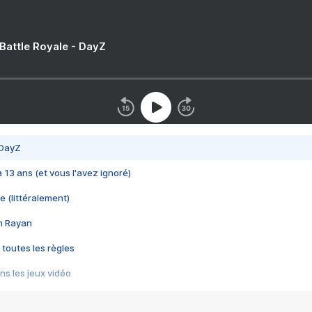
 Battle Royale - DayZ
 DayZ
 a 13 ans (et vous l'avez ignoré)
e (littéralement)
im Rayan
 toutes les règles
s les jeux vidéo
us choquant de Rockstar ? - Le scandale BULLY