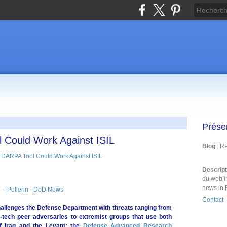
Prése
 Could Work Against ISIL
Blog
: R
Descrip
du web i
news in 
 - Pellerin - DoD News
Contact
hallenges the Defense Department with threats ranging from
gh-tech peer adversaries to extremist groups that use both
of Iraq and the Levant; the
Defense Advanced Research