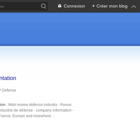
Connexion
+
Créer mon blog
ntation
P Defense
tion
: Web review defence industry - Revue
ndustrie de défense - company information -
France, Europe and elsewhere ...