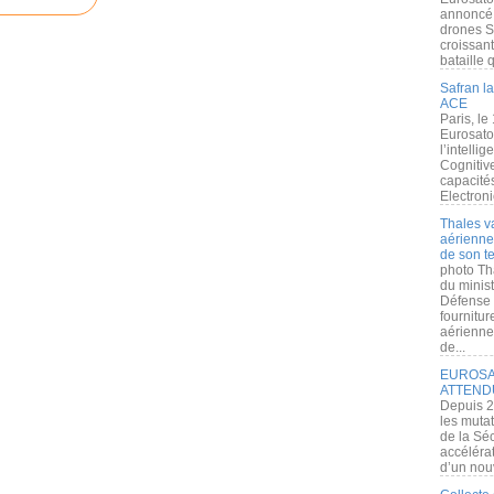
annoncé l
drones S
croissan
bataille q
Safran la
ACE
Paris, le
Eurosato
l’intelli
Cognitive
capacité
Electroni
Thales v
aérienne 
de son te
photo Th
du minist
Défense 
fournitu
aérienne
de...
EUROSAT
ATTEND
Depuis 2
les muta
de la Sé
accélérat
d’un nouv