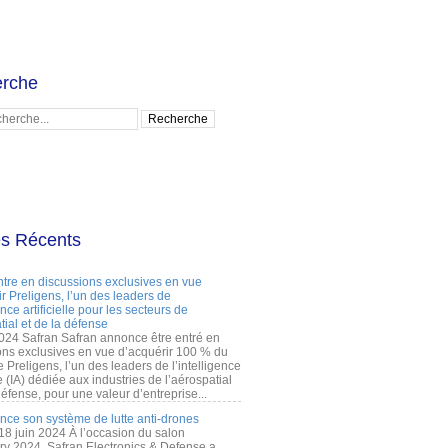
rche
es Récents
ntre en discussions exclusives en vue
r Preligens, l’un des leaders de
gence artificielle pour les secteurs de
tial et de la défense
2024 Safran Safran annonce être entré en
ons exclusives en vue d’acquérir 100 % du
e Preligens, l’un des leaders de l’intelligence
lle (IA) dédiée aux industries de l’aérospatial
défense, pour une valeur d’entreprise...
ance son système de lutte anti-drones
 18 juin 2024 À l’occasion du salon
ry 2024, Safran Electronics & Defense a