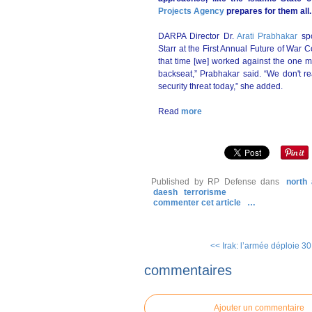
Projects Agency
prepares for them all.
DARPA Director Dr.
Arati Prabhakar
spo
Starr at the First Annual Future of War 
that time [we] worked against the one mon
backseat,” Prabhakar said. “We don't rea
security threat today,” she added.
Read
more
Published by RP Defense
dans
north
daesh
terrorisme
commenter cet article
…
<< Irak: l’armée déploie 30
commentaires
Ajouter un commentaire