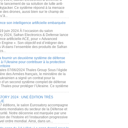
e lancement de sa solution de lutte anti-
kyjacker. Ce système répond à la menace
te des drones, aussi bien sur le champ de
u’à...
nce son intelligence artificielle embarquée
 19 juin 2024 À l’occasion du salon
ry 2024, Safran Electronics & Defense lance
gence artificielle ACE, pour « Advanced
 Engine ». Son objectif est d’intégrer des
s IA dans l’ensemble des produits de Safran
cs...
a fournir un deuxième système de défense
à l’Ukraine pour contribuer à la protection
rritoire
ales 07/06/2024 Thales Group Sous l’égide
ère des Armées français, le ministère de la
ukrainien a signé un contrat pour la
re d’un second système complet de défense
 Thales pour protéger l’Ukraine. Ce système
ORY 2024 : UNE ÉDITION TRÈS
UE
7 éditions, le salon Eurosatory accompagne
tions mondiales du secteur de la Défense et
curité. Notre décennie est marquée par une
ion de l’histoire et l’instauration progressive
el ordre mondial. Ainsi, dans un...