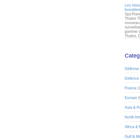
Les miss
boostées
Spy’Rang
Thales T
nouveau 
surveilla
gamme de
Thales. D
Categ
Défense
Defence
France
(
Europe
(
Asia & Pa
North Am
Africa &
Gulf & M