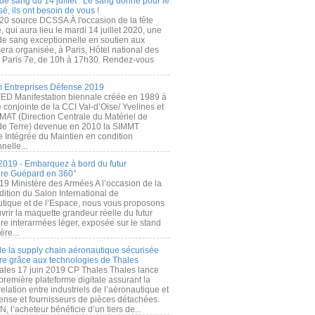
de sang du 14 juillet : Le sang donné pour le
é, ils ont besoin de vous !
20 source DCSSA À l'occasion de la fête
, qui aura lieu le mardi 14 juillet 2020, une
 de sang exceptionnelle en soutien aux
era organisée, à Paris, Hôtel national des
s Paris 7e, de 10h à 17h30. Rendez-vous
.
 Entreprises Défense 2019
FED Manifestation biennale créée en 1989 à
ive conjointe de la CCI Val-d’Oise/ Yvelines et
MAT (Direction Centrale du Matériel de
de Terre) devenue en 2010 la SIMMT
e Intégrée du Maintien en condition
nelle...
2019 - Embarquez à bord du futur
ère Guépard en 360°
19 Ministère des Armées A l’occasion de la
ition du Salon International de
utique et de l’Espace, nous vous proposons
rir la maquette grandeur réelle du futur
ère interarmées léger, exposée sur le stand
ère...
 de la supply chain aéronautique sécurisée
re grâce aux technologies de Thales
ales 17 juin 2019 CP Thales Thales lance
première plateforme digitale assurant la
elation entre industriels de l’aéronautique et
fense et fournisseurs de pièces détachées.
, l’acheteur bénéficie d’un tiers de...