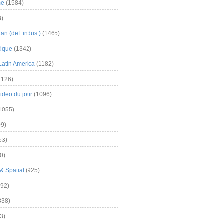
me
(1584)
3)
an (def. indus.)
(1465)
tique
(1342)
Latin America
(1182)
1126)
Video du jour
(1096)
1055)
9)
63)
0)
& Spatial
(925)
92)
838)
3)