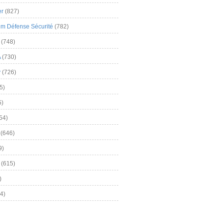
er
(827)
m Défense Sécurité
(782)
(748)
A
(730)
y
(726)
5)
5)
54)
(646)
9)
(615)
)
4)