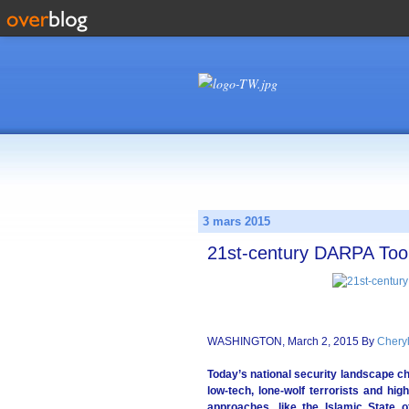
3 mars 2015
21st-century DARPA Tool
WASHINGTON, March 2, 2015 By
Cheryl
Today’s national security landscape c
low-tech, lone-wolf terrorists and hi
approaches, like the Islamic State 