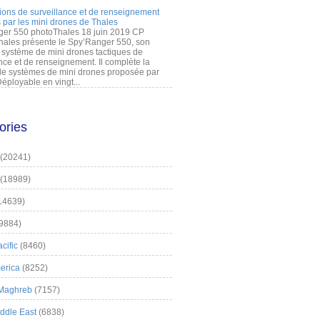
ions de surveillance et de renseignement
 par les mini drones de Thales
er 550 photoThales 18 juin 2019 CP
hales présente le Spy’Ranger 550, son
système de mini drones tactiques de
nce et de renseignement. Il complète la
 systèmes de mini drones proposée par
éployable en vingt...
ories
(20241)
(18989)
14639)
9884)
cific
(8460)
erica
(8252)
 Maghreb
(7157)
iddle East
(6838)