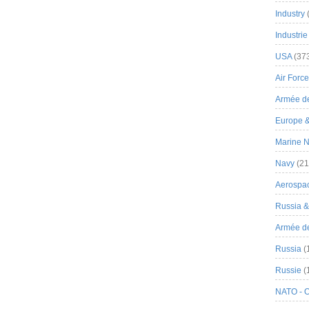
Industry
Industrie
USA
(37
Air Force
Armée de
Europe 
Marine N
Navy
(21
Aerospa
Russia 
Armée de 
Russia
(
Russie
(
NATO - 