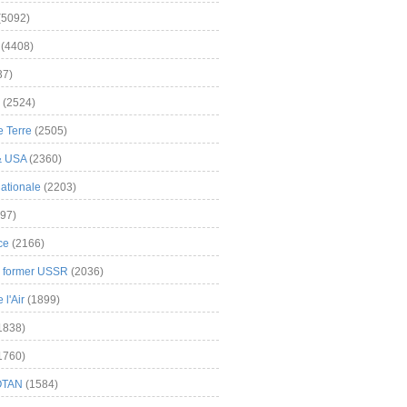
(5092)
(4408)
37)
(2524)
 Terre
(2505)
& USA
(2360)
ationale
(2203)
97)
ce
(2166)
& former USSR
(2036)
l'Air
(1899)
1838)
1760)
OTAN
(1584)