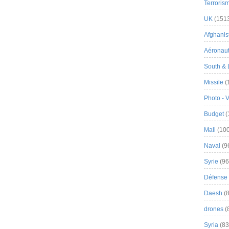
Terroris
UK
(151
Afghanist
Aéronau
South & 
Missile
(
Photo - 
Budget
(
Mali
(100
Naval
(9
Syrie
(96
Défense 
Daesh
(8
drones
(
Syria
(83