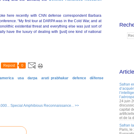
ke here recently with CNN defense correspondent Barbara
Conference. “My first tour at DARPA was in the Cold War, and at
Reche
olithic existential threat and everything else was just sort of
lly have the luxury of dealing with [just] one kind of national
Repost
0
Articl
 america
usa
darpa
arati prabhakar
defence
défense
Safran e
d’acquéri
l’intelli
l’aérospa
24 juin 
discussi
.000...
Special Amphibious Reconnaissance... >>
capital d
artificie
et de la 
Safran l
Paris, le
Eurosato