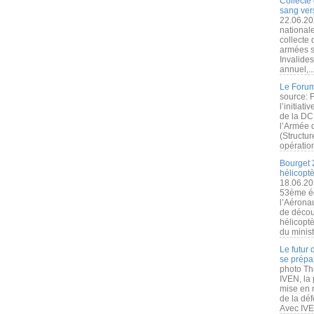
Collecte 
sang vers
22.06.20
nationale
collecte
armées s
Invalide
annuel,..
Le Forum
source: 
l’initiat
de la DC
l’Armée 
(Structur
opération
Bourget 
hélicopt
18.06.20
53ème éd
l’Aérona
de découv
hélicopt
du minist
Le futur
se prépa
photo Th
IVEN, la 
mise en r
de la dé
Avec IVEN