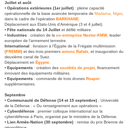
Juillet et août
•
Opérations extérieures (1er juillet)
: pleine capacité
opérationnelle de la base avancée temporaire de
Madama, Niger
,
dans le cadre de l’opération
BARKHANE
.
Déplacement aux Etats-Unis d’Amérique (3 et 4 juillet).
•
Fête nationale du 14 Juillet
et défilé militaire.
•
Industries
: création de la
co-entreprise Nexter-KMW
, leader
européen de l’armement terrestre.
International
: livraison à l’Égypte de la Frégate multimission
(
FREMM
) et des trois premiers
avions Rafale
, et inauguration du
deuxième canal de Suez.
Déplacement en
Égypte
.
•
Equipements
: création des
sociétés de projet
, financement
innovant des équipements militaires.
•
Equipements
: commande de trois drones
Reaper
supplémentaires.
Septembre
•
Communauté de Défense (14 et 15 septembre)
: Université
de la Défense : « Du renseignement aux opérations ».
•
Cyberdéfense
: premier colloque international sur la
cyberdéfense à Paris, organisé par le ministère de la Défense.
•
Lien Armée-Nation (30 septembre)
: remise du prix Brienne de
géopolitique.