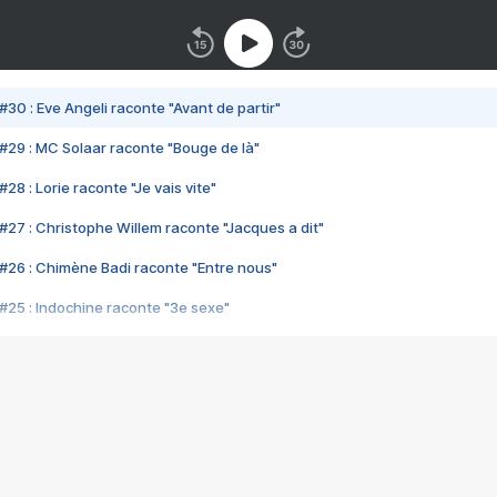
#30 : Eve Angeli raconte "Avant de partir"
#29 : MC Solaar raconte "Bouge de là"
28 : Lorie raconte "Je vais vite"
#27 : Christophe Willem raconte "Jacques a dit"
#26 : Chimène Badi raconte "Entre nous"
#25 : Indochine raconte "3e sexe"
#24 : Zaho raconte "C'est chelou"
#23 : Patrick Bruel raconte "Au café des délices"
#22 : Kyo raconte "Le chemin"
#21 : Nolwenn Leroy raconte "Cassé"