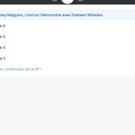
bey Maguire, c'est lui ! Rencontre avec Damien Witecka
e 6
e 5
e 4
e 3
s créatrices de la VF !
e 2
e 1
e Mektoub My Love arrive enfin ! Rencontre avec Shaïn Boumedine et Sal
i : après Toni en famille
elle réalise le bouleversant Dites lui que je l'aime
ais ! Rencontre autour de Vie privée de Rebecca Zlotowski