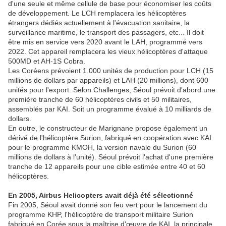
d'une seule et même cellule de base pour économiser les coûts
de développement. Le LCH remplacera les hélicoptères
étrangers dédiés actuellement à l'évacuation sanitaire, la
surveillance maritime, le transport des passagers, etc... Il doit
être mis en service vers 2020 avant le LAH, programmé vers
2022. Cet appareil remplacera les vieux hélicoptères d'attaque
500MD et AH-1S Cobra.
Les Coréens prévoient 1.000 unités de production pour LCH (15
millions de dollars par appareils) et LAH (20 millions), dont 600
unités pour l'export. Selon Challenges, Séoul prévoit d'abord une
première tranche de 60 hélicoptères civils et 50 militaires,
assemblés par KAI. Soit un programme évalué à 10 milliards de
dollars.
En outre, le constructeur de Marignane propose également un
dérivé de l'hélicoptère Surion, fabriqué en coopération avec KAI
pour le programme KMOH, la version navale du Surion (60
millions de dollars à l'unité). Séoul prévoit l'achat d'une première
tranche de 12 appareils pour une cible estimée entre 40 et 60
hélicoptères.
En 2005, Airbus Helicopters avait déjà été sélectionné
Fin 2005, Séoul avait donné son feu vert pour le lancement du
programme KHP, l'hélicoptère de transport militaire Surion
fabriqué en Corée sous la maîtrise d'œuvre de KAI, la principale