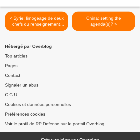
< Syrie: limogeage de deux
China: setting the
chefs du renseignement,
agenda(s)? >
dont Rustom Ghazalé
Hébergé par Overblog
Top articles
Pages
Contact
Signaler un abus
C.G.U.
Cookies et données personnelles
Préférences cookies
Voir le profil de RP Defense sur le portail Overblog
Créer un blog sur Overblog