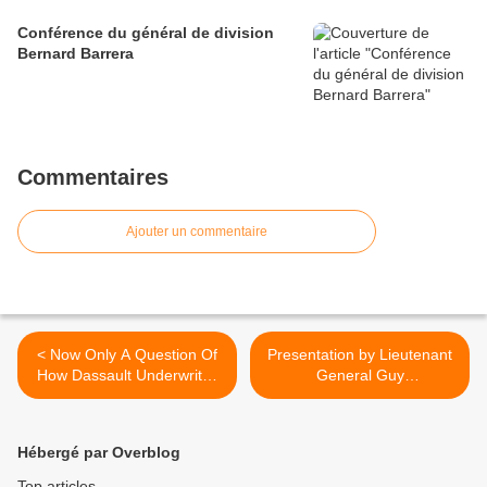
Conférence du général de division
Bernard Barrera
Commentaires
Ajouter un commentaire
< Now Only A Question Of
Presentation by Lieutenant
How Dassault Underwrites
General Guy
HAL-built Rafales
Buchsenschmidt,
Commanding General of
Eurocorps - SEDE meeting
Hébergé par Overblog
(Feb. 26) >
Top articles