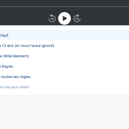
 DayZ
 a 13 ans (et vous l'avez ignoré)
e (littéralement)
im Rayan
 toutes les règles
s les jeux vidéo
us choquant de Rockstar ? - Le scandale BULLY
e plus moche de Steam
du RÊVE tourne au CAUCHEMAR
pendant 8 heures